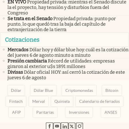
EN VIVO
Propiedad privada: mientras el Senado discute
la el proyecto, hay tensión y disturbios fuera del
Congreso
Se trata en el Senado
Propiedad privada: punto por
punto, lo que quedó tras la baja del capítulo de
extranjerización de la tierra
Cotizaciones
Mercados
Dólar hoy y dólar blue hoy: cuál es la cotización
del jueves 6 de agosto minuto a minuto
Presión cambiaria
Récord de utilidades: empresas
giraron al exterior u$s 1891 millones
Divisas
Dólar oficial HOY: así cerró la cotización de este
jueves 6 de agosto
Dólar
Dólar Blue
Criptomonedas
Bitcoin
Fintech
Merval
Quiniela
Calendario de feriados
AFIP
Paritarias
Inversiones
ANSES
abre en nueva pestaña
abre en nueva pestaña
abre en nueva pestaña
abre en nueva pestaña
abre en nueva pestaña