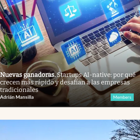
Nuevas ganadoras
.
Startups AI-native: por qué
crecen más rápido y desafían a las empresas
tradicionales
Adrián Mansilla
Members