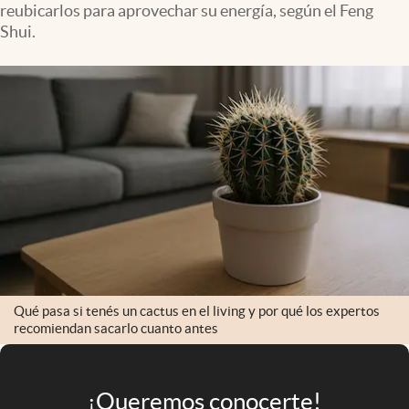
reubicarlos para aprovechar su energía, según el Feng
Infotechnology
Shui.
Clase
Clima
Mundial 2026
Eventos Corporativos
El Cronista Studio
Mediakit
abre en nueva pestaña
Argentina
Qué pasa si tenés un cactus en el living y por qué los expertos
recomiendan sacarlo cuanto antes
¡Queremos conocerte!