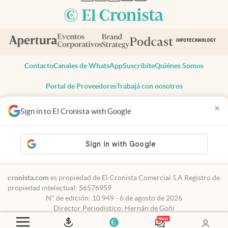
Contacto
Canales de WhatsApp
Suscribite
Quiénes Somos
Portal de Proveedores
Trabajá con nosotros
Copyright 2025 cronista.com
×
Sign in to El Cronista with Google
Todos los derechos reservados
Términos y condiciones
Privacidad
Consentimiento
Tel:
+54 11 7078-3270
cronista.com
es propiedad de El Cronista Comercial S.A Registro de
propiedad intelectual: 56576959
N° de edición: 10.949 - 6 de agosto de 2026
Director Periodístico: Hernán de Goñi