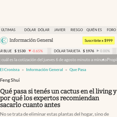
Últimas noticias
ÚLTIMAS
DÓLAR
DÓLAR
JAVIER
RIESGO
QUIÉN ES
FORO
Dólar
NOTICIAS
BLUE
MILEI
PAÍS
QUIÉN
Argentina
Información General
Members
Suscribite x $999
España
Economía y Política
530
-0.65
%
DÓLAR TARJETA
$
1976
0.00
%
DÓLAR M
México
el jueves 6 de agosto minuto a minuto
Propiedad privada: mientras el
Finanzas y Mercados
USA
El Cronista
Información General
Que Pasa
Mercados Online
Colombia
Uruguay
Feng Shui
Negocios
Qué pasa si tenés un cactus en el living y
Columnistas
por qué los expertos recomiendan
Otras secciones
sacarlo cuanto antes
Apertura
No se trata de eliminar estas plantas del hogar, sino de