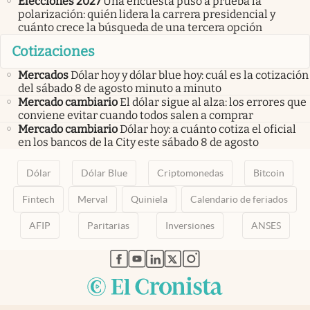
Elecciones 2027
Una encuesta puso a prueba la
polarización: quién lidera la carrera presidencial y
cuánto crece la búsqueda de una tercera opción
Cotizaciones
Mercados
Dólar hoy y dólar blue hoy: cuál es la cotización
del sábado 8 de agosto minuto a minuto
Mercado cambiario
El dólar sigue al alza: los errores que
conviene evitar cuando todos salen a comprar
Mercado cambiario
Dólar hoy: a cuánto cotiza el oficial
en los bancos de la City este sábado 8 de agosto
Dólar
Dólar Blue
Criptomonedas
Bitcoin
Fintech
Merval
Quiniela
Calendario de feriados
AFIP
Paritarias
Inversiones
ANSES
abre en nueva pestaña
abre en nueva pestaña
abre en nueva pestaña
abre en nueva pestaña
abre en nueva pestaña