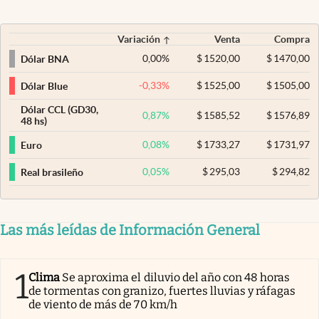
Variación
Venta
Compra
0,00
%
$
1520,00
$
1470,00
Dólar BNA
-0,33
%
$
1525,00
$
1505,00
Dólar Blue
Dólar CCL (GD30,
0,87
%
$
1585,52
$
1576,89
48 hs)
0,08
%
$
1733,27
$
1731,97
Euro
0,05
%
$
295,03
$
294,82
Real brasileño
Las más leídas de Información General
1
Clima
Se aproxima el diluvio del año con 48 horas
de tormentas con granizo, fuertes lluvias y ráfagas
de viento de más de 70 km/h