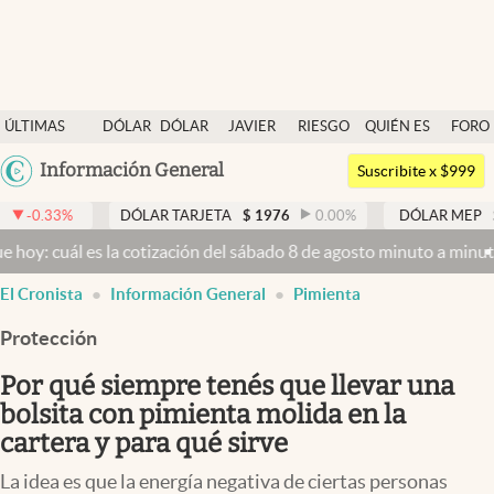
Últimas noticias
ÚLTIMAS
DÓLAR
DÓLAR
JAVIER
RIESGO
QUIÉN ES
FORO
Dólar
NOTICIAS
BLUE
MILEI
PAÍS
QUIÉN
Argentina
Información General
Members
Suscribite x $999
España
Economía y Política
DÓLAR TARJETA
$
1976
0.00
%
DÓLAR MEP
$
1526,03
México
s la cotización del sábado 8 de agosto minuto a minuto
Dólar hoy y 
Finanzas y Mercados
USA
El Cronista
Información General
Pimienta
Mercados Online
Colombia
Uruguay
Protección
Negocios
Por qué siempre tenés que llevar una
Columnistas
bolsita con pimienta molida en la
Otras secciones
cartera y para qué sirve
Apertura
La idea es que la energía negativa de ciertas personas