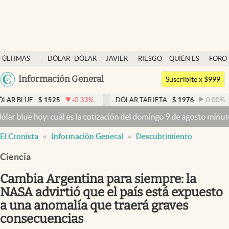
Últimas noticias
ÚLTIMAS
DÓLAR
DÓLAR
JAVIER
RIESGO
QUIÉN ES
FORO
Dólar
NOTICIAS
BLUE
MILEI
PAÍS
QUIÉN
Argentina
Información General
Members
Suscribite x $999
España
Economía y Política
$
1525
-0.33
%
DÓLAR TARJETA
$
1976
0.00
%
DÓLAR
México
oy: cuál es la cotización del domingo 9 de agosto minuto a minuto
D
Finanzas y Mercados
USA
El Cronista
Información General
Descubrimiento
Mercados Online
Colombia
Uruguay
Ciencia
Negocios
Cambia Argentina para siempre: la
Columnistas
NASA advirtió que el país está expuesto
Otras secciones
a una anomalía que traerá graves
Apertura
consecuencias