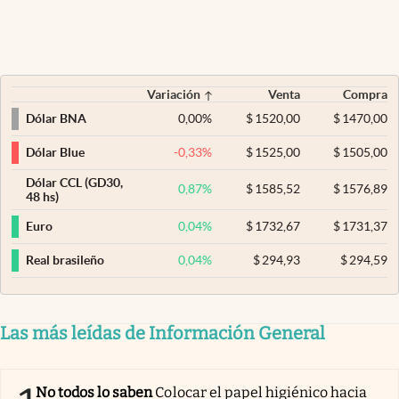
Variación
Venta
Compra
0,00
%
$
1520,00
$
1470,00
Dólar BNA
-0,33
%
$
1525,00
$
1505,00
Dólar Blue
Dólar CCL (GD30,
0,87
%
$
1585,52
$
1576,89
48 hs)
0,04
%
$
1732,67
$
1731,37
Euro
0,04
%
$
294,93
$
294,59
Real brasileño
Las más leídas de Información General
No todos lo saben
Colocar el papel higiénico hacia