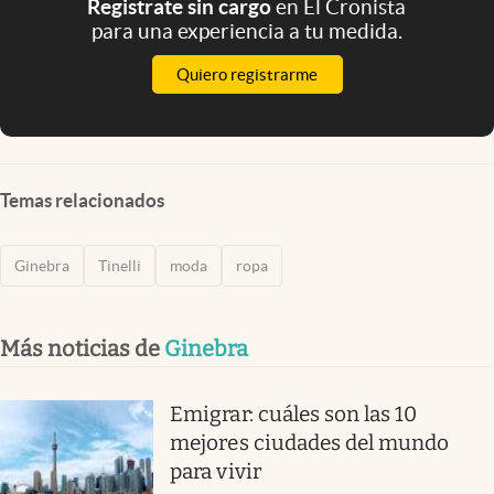
Registrate sin cargo
en El Cronista
para una experiencia a tu medida.
Quiero registrarme
Temas relacionados
Ginebra
Tinelli
moda
ropa
Más noticias de
Ginebra
Emigrar: cuáles son las 10
mejores ciudades del mundo
para vivir