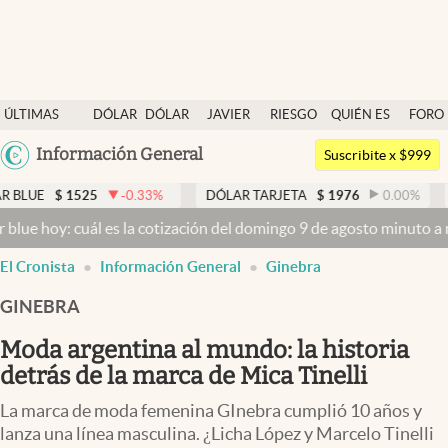
Últimas noticias
ÚLTIMAS
DÓLAR
DÓLAR
JAVIER
RIESGO
QUIÉN ES
FORO
Dólar
NOTICIAS
BLUE
MILEI
PAÍS
QUIÉN
Argentina
Información General
Members
Suscribite x $999
España
Economía y Política
5
-0.33
%
DÓLAR TARJETA
$
1976
0.00
%
DÓLAR MEP
México
l es la cotización del domingo 9 de agosto minuto a minuto
Dólar ho
Finanzas y Mercados
USA
El Cronista
Información General
Ginebra
Mercados Online
Colombia
Uruguay
GINEBRA
Negocios
Moda argentina al mundo: la historia
Columnistas
detrás de la marca de Mica Tinelli
Otras secciones
La marca de moda femenina GInebra cumplió 10 años y
Apertura
lanza una línea masculina. ¿Licha López y Marcelo Tinelli