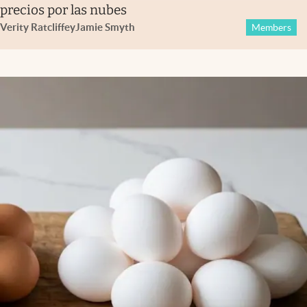
precios por las nubes
Verity Ratcliffe
y
Jamie Smyth
Members