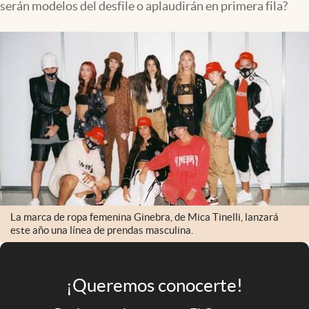
serán modelos del desfile o aplaudirán en primera fila?
Infotechnology
Clase
Clima
Mundial 2026
Eventos Corporativos
El Cronista Studio
Mediakit
abre en nueva pestaña
Argentina
La marca de ropa femenina Ginebra, de Mica Tinelli, lanzará
este año una línea de prendas masculina.
¡Queremos conocerte!