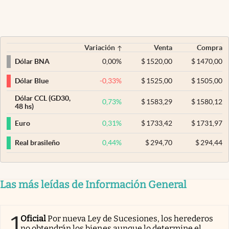
Variación
Venta
Compra
0,00
%
$
1520,00
$
1470,00
Dólar BNA
-0,33
%
$
1525,00
$
1505,00
Dólar Blue
Dólar CCL (GD30,
0,73
%
$
1583,29
$
1580,12
48 hs)
0,31
%
$
1733,42
$
1731,97
Euro
0,44
%
$
294,70
$
294,44
Real brasileño
Las más leídas de Información General
1
Oficial
Por nueva Ley de Sucesiones, los herederos
no obtendrán los bienes aunque lo determine el