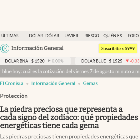
Últimas noticias
ÚLTIMAS
DÓLAR
DÓLAR
JAVIER
RIESGO
QUIÉN ES
FORO
Dólar
NOTICIAS
BLUE
MILEI
PAÍS
QUIÉN
Argentina
Información General
Members
Suscribite x $999
España
Economía y Política
BNA
$
1520
0.00
%
DÓLAR BLUE
$
1525
-0.33
%
D
México
uál es la cotización del viernes 7 de agosto minuto a minuto
Dólar h
Finanzas y Mercados
USA
El Cronista
Información General
Gemas
Mercados Online
Colombia
Uruguay
Protección
Negocios
La piedra preciosa que representa a
Columnistas
cada signo del zodíaco: qué propiedades
Otras secciones
energéticas tiene cada gema
Apertura
Las piedras preciosas tienen propiedades energéticas que