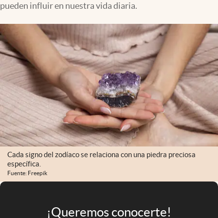
pueden influir en nuestra vida diaria.
Infotechnology
Clase
Clima
Mundial 2026
Eventos Corporativos
El Cronista Studio
Mediakit
abre en nueva pestaña
Argentina
Cada signo del zodíaco se relaciona con una piedra preciosa
específica.
Fuente: Freepik
¡Queremos conocerte!