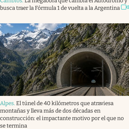
Cambios
.
La megaobra que cambia el Autódromo y
busca traer la Fórmula 1 de vuelta a la Argentina
Alpes
.
El túnel de 40 kilómetros que atraviesa
montañas y lleva más de dos décadas en
construcción: el impactante motivo por el que no
se termina