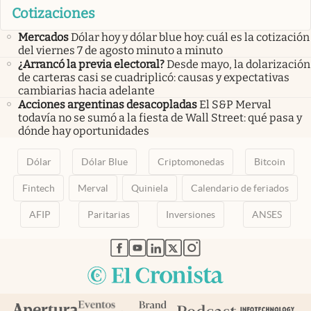
Cotizaciones
Mercados
Dólar hoy y dólar blue hoy: cuál es la cotización
del viernes 7 de agosto minuto a minuto
¿Arrancó la previa electoral?
Desde mayo, la dolarización
de carteras casi se cuadriplicó: causas y expectativas
cambiarias hacia adelante
Acciones argentinas desacopladas
El S&P Merval
todavía no se sumó a la fiesta de Wall Street: qué pasa y
dónde hay oportunidades
Dólar
Dólar Blue
Criptomonedas
Bitcoin
Fintech
Merval
Quiniela
Calendario de feriados
AFIP
Paritarias
Inversiones
ANSES
abre en nueva pestaña
abre en nueva pestaña
abre en nueva pestaña
abre en nueva pestaña
abre en nueva pestaña