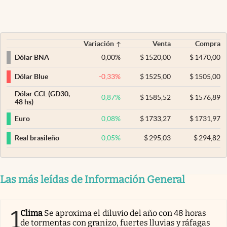
Variación
Venta
Compra
0,00
%
$
1520,00
$
1470,00
Dólar BNA
-0,33
%
$
1525,00
$
1505,00
Dólar Blue
Dólar CCL (GD30,
0,87
%
$
1585,52
$
1576,89
48 hs)
0,08
%
$
1733,27
$
1731,97
Euro
0,05
%
$
295,03
$
294,82
Real brasileño
Las más leídas de Información General
1
Clima
Se aproxima el diluvio del año con 48 horas
de tormentas con granizo, fuertes lluvias y ráfagas