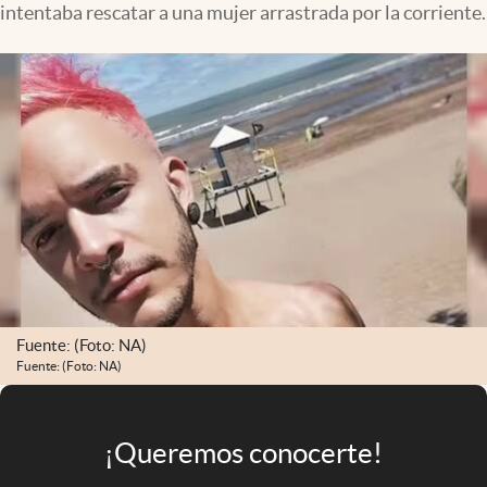
intentaba rescatar a una mujer arrastrada por la corriente.
Infotechnology
Clase
Clima
Mundial 2026
Eventos Corporativos
El Cronista Studio
Mediakit
abre en nueva pestaña
Argentina
Fuente: (Foto: NA)
Fuente: (Foto: NA)
¡Queremos conocerte!