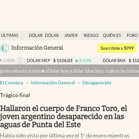
Últimas noticias
ÚLTIMAS
DÓLAR
DÓLAR
JAVIER
RIESGO
QUIÉN ES
FORO
Dólar
NOTICIAS
BLUE
MILEI
PAÍS
QUIÉN
Argentina
Información General
Members
Suscribite x $999
España
Economía y Política
DÓLAR MEP
$
1526,03
0.43
%
DÓLAR BNA
$
1520
0.00
%
México
uto a minuto
Dólar hoy y dólar blue hoy: cuál es la cotización del v
Finanzas y Mercados
USA
El Cronista
Información General
Desaparecido
Mercados Online
Colombia
Uruguay
Trágico final
Negocios
Hallaron el cuerpo de Franco Toro, el
Columnistas
joven argentino desaparecido en las
Otras secciones
aguas de Punta del Este
Apertura
Había sido visto por última vez el 1º de enero mientras