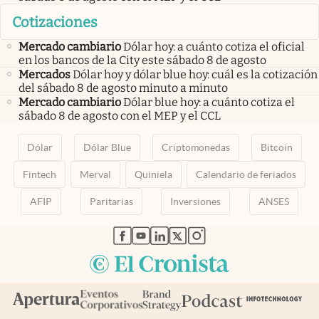
Cotizaciones
Mercado cambiario
Dólar hoy: a cuánto cotiza el oficial
en los bancos de la City este sábado 8 de agosto
Mercados
Dólar hoy y dólar blue hoy: cuál es la cotización
del sábado 8 de agosto minuto a minuto
Mercado cambiario
Dólar blue hoy: a cuánto cotiza el
sábado 8 de agosto con el MEP y el CCL
Dólar
Dólar Blue
Criptomonedas
Bitcoin
Fintech
Merval
Quiniela
Calendario de feriados
AFIP
Paritarias
Inversiones
ANSES
abre en nueva pestaña
abre en nueva pestaña
abre en nueva pestaña
abre en nueva pestaña
abre en nueva pestaña