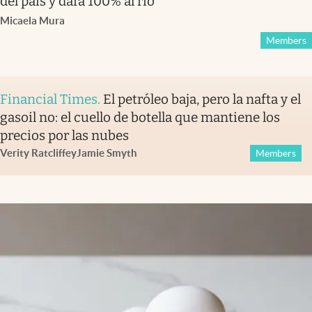
del país y dará 100% al río
Micaela Mura
Members
Financial Times
.
El petróleo baja, pero la nafta y el
gasoil no: el cuello de botella que mantiene los
precios por las nubes
Verity Ratcliffe
y
Jamie Smyth
Members