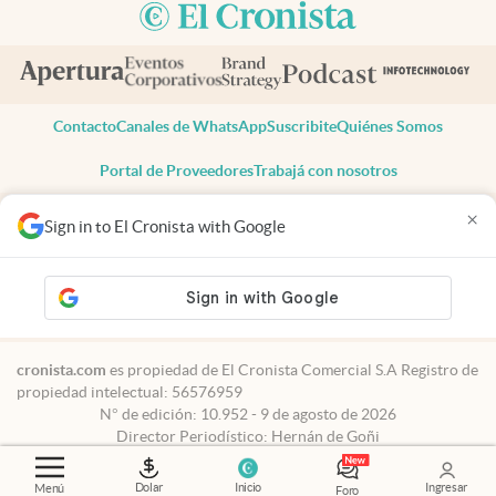
Contacto
Canales de WhatsApp
Suscribite
Quiénes Somos
Portal de Proveedores
Trabajá con nosotros
Copyright 2025 cronista.com
×
Sign in to El Cronista with Google
Todos los derechos reservados
Términos y condiciones
Privacidad
Consentimiento
Tel:
+54 11 7078-3270
cronista.com
es propiedad de El Cronista Comercial S.A Registro de
propiedad intelectual: 56576959
N° de edición: 10.952 - 9 de agosto de 2026
Director Periodístico: Hernán de Goñi
Dolar
Inicio
Ingresar
Menú
Foro