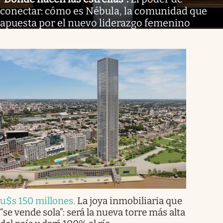
conectar: cómo es Nébula, la comunidad que
apuesta por el nuevo liderazgo femenino
u$s 150 millones
.
La joya inmobiliaria que
“se vende sola”: será la nueva torre más alta