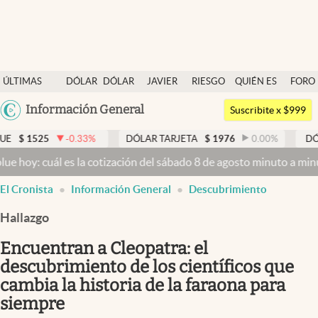
Últimas noticias
ÚLTIMAS
DÓLAR
DÓLAR
JAVIER
RIESGO
QUIÉN ES
FORO
Dólar
NOTICIAS
BLUE
MILEI
PAÍS
QUIÉN
Argentina
Información General
Members
Suscribite x $999
España
Economía y Política
0.33
%
DÓLAR TARJETA
$
1976
0.00
%
DÓLAR MEP
$
15
México
es la cotización del sábado 8 de agosto minuto a minuto
Dólar hoy y
Finanzas y Mercados
USA
El Cronista
Información General
Descubrimiento
Mercados Online
Colombia
Uruguay
Hallazgo
Negocios
Encuentran a Cleopatra: el
Columnistas
descubrimiento de los científicos que
Otras secciones
cambia la historia de la faraona para
Apertura
siempre