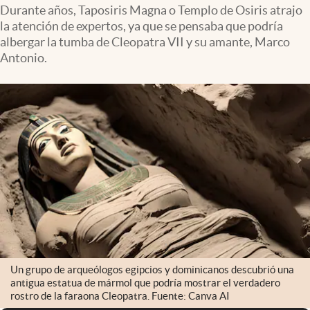
Infotechnology
Durante años, Taposiris Magna o Templo de Osiris atrajo
la atención de expertos, ya que se pensaba que podría
Clase
albergar la tumba de Cleopatra VII y su amante, Marco
Antonio.
Clima
Mundial 2026
Eventos Corporativos
El Cronista Studio
Mediakit
abre en nueva pestaña
Argentina
Un grupo de arqueólogos egipcios y dominicanos descubrió una
antigua estatua de mármol que podría mostrar el verdadero
rostro de la faraona Cleopatra. Fuente: Canva AI