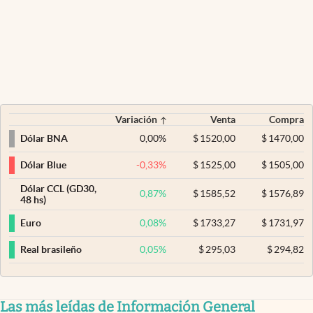
Variación
Venta
Compra
0,00
%
$
1520,00
$
1470,00
Dólar BNA
-0,33
%
$
1525,00
$
1505,00
Dólar Blue
Dólar CCL (GD30,
0,87
%
$
1585,52
$
1576,89
48 hs)
0,08
%
$
1733,27
$
1731,97
Euro
0,05
%
$
295,03
$
294,82
Real brasileño
Las más leídas de Información General