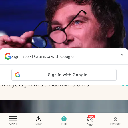
×
Sign in to El Cronista with Google
Economía al día
.
El mercado ya mira a 2027: cómo
influye la política en las inversiones
Dolar
Inicio
Ingresar
Menú
Foro