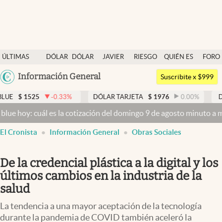
Últimas noticias
ÚLTIMAS
DÓLAR
DÓLAR
JAVIER
RIESGO
QUIÉN ES
FORO
Dólar
NOTICIAS
BLUE
MILEI
PAÍS
QUIÉN
Argentina
Información General
Members
Suscribite x $999
España
Economía y Política
-0.33
%
DÓLAR TARJETA
$
1976
0.00
%
DÓLAR MEP
$
15
México
es la cotización del domingo 9 de agosto minuto a minuto
Dólar hoy 
Finanzas y Mercados
USA
El Cronista
Información General
Obras Sociales
Mercados Online
Colombia
Uruguay
Negocios
De la credencial plástica a la digital y los
Columnistas
últimos cambios en la industria de la
salud
Otras secciones
La tendencia a una mayor aceptación de la tecnología
Apertura
durante la pandemia de COVID también aceleró la