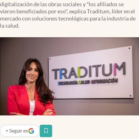
digitalización de las obras sociales y "los afiliados se
Infotechnology
vieron beneficiados por eso", explica Traditum, líder en el
Clase
mercado con soluciones tecnológicas para la industria de
la salud.
Clima
Mundial 2026
Eventos Corporativos
El Cronista Studio
Mediakit
abre en nueva pestaña
Argentina
+
Seguir
en
abre en nueva pestaña