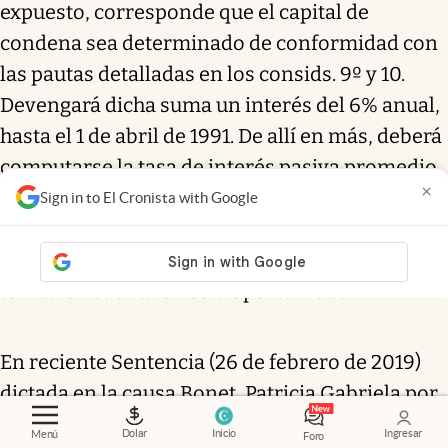
expuesto, corresponde que el capital de
condena sea determinado de conformidad con
las pautas detalladas en los consids. 9º y 10.
Devengará dicha suma un interés del 6% anual,
hasta el 1 de abril de 1991. De allí en más, deberá
computarse la tasa de interés pasiva promedio
×
mencionada en el art. 10 del DEC. 941/91 a fin de
Sign in to El Cronista with Google
mantener incólume el contenido económico de
la indemnización" Jurisprudencia que no fue
tenida en cuenta en esta oportunidad
En reciente Sentencia (26 de febrero de 2019)
dictada en la causa Bonet, Patricia Gabriela por
sí y en rep. hijos menores c/ Experta
Dolar
Inicio
Ingresar
Menú
Foro