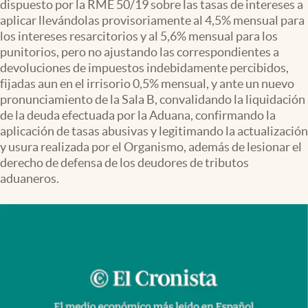
dispuesto por la RME 50/19 sobre las tasas de intereses a
Infotechnology
aplicar llevándolas provisoriamente al 4,5% mensual para
Clase
los intereses resarcitorios y al 5,6% mensual para los
punitorios, pero no ajustando las correspondientes a
Clima
devoluciones de impuestos indebidamente percibidos,
fijadas aun en el irrisorio 0,5% mensual, y ante un nuevo
Mundial 2026
pronunciamiento de la Sala B, convalidando la liquidación
Eventos Corporativos
de la deuda efectuada por la Aduana, confirmando la
aplicación de tasas abusivas y legitimando la actualización
El Cronista Studio
y usura realizada por el Organismo, además de lesionar el
derecho de defensa de los deudores de tributos
Mediakit
aduaneros.
abre en nueva pestaña
Argentina