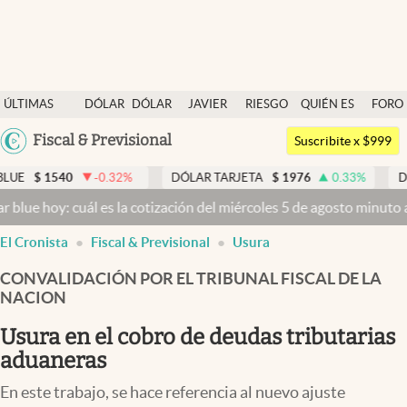
Últimas noticias
ÚLTIMAS
DÓLAR
DÓLAR
JAVIER
RIESGO
QUIÉN ES
FORO
Dólar
NOTICIAS
BLUE
MILEI
PAÍS
QUIÉN
Argentina
Fiscal & Previsional
Members
Suscribite x $999
España
Economía y Política
$
1540
-0.32
%
DÓLAR TARJETA
$
1976
0.33
%
DÓLAR 
México
 hoy: cuál es la cotización del miércoles 5 de agosto minuto a minu
Finanzas y Mercados
USA
El Cronista
Fiscal & Previsional
Usura
Mercados Online
Colombia
Uruguay
CONVALIDACIÓN POR EL TRIBUNAL FISCAL DE LA
Negocios
NACION
Columnistas
Usura en el cobro de deudas tributarias
Otras secciones
aduaneras
Apertura
En este trabajo, se hace referencia al nuevo ajuste