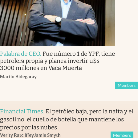
Palabra de CEO
.
Fue número 1 de YPF, tiene
petrolera propia y planea invertir u$s
3000 millones en Vaca Muerta
Martín Bidegaray
Members
Financial Times
.
El petróleo baja, pero la nafta y el
gasoil no: el cuello de botella que mantiene los
precios por las nubes
Verity Ratcliffe
y
Jamie Smyth
Members