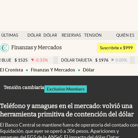
Últimas noticias
ÚLTIMAS
DÓLAR
DÓLAR
RESERVAS
TENSIÓN
QUIÉN ES
Dólar
NOTICIAS
BLUE
BCRA
GEOPOLÍTICA
QUIÉN
Argentina
Finanzas y Mercados
Members
Suscribite x $999
España
Economía y Política
25
-0.33
%
DÓLAR TARJETA
$
1976
0.00
%
DÓLAR MEP
México
El Cronista
Finanzas Y Mercados
Dólar
Finanzas y Mercados
USA
Mercados Online
Colombia
Tensión cambiaria
Exclusivo Members
Uruguay
Negocios
Teléfono y amagues en el mercado: volvió una
Columnistas
herramienta primitiva de contención del dólar
Otras secciones
El Banco Central se mantiene fuera de operatoria del contado con
Apertura
liquidación, que ayer se operó a 306 pesos. Apariciones y
amagues del FGS de la ANSeS. El impacto del dólar Qatar.