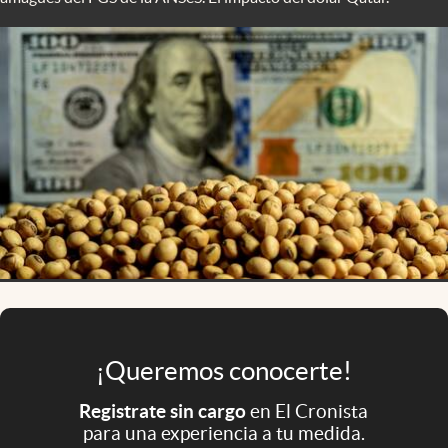
Infotechnology
Clase
Clima
Mundial 2026
Eventos Corporativos
El Cronista Studio
Mediakit
abre en nueva pestaña
Argentina
¡Queremos conocerte!
Registrate sin cargo
en El Cronista
para una experiencia a tu medida.