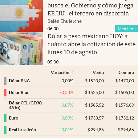
busca el Gobierno y cómo juega
EE.UU., el tercero en discordia
Belén Ehuletche
06:00
Members
Dólar a peso mexicano HOY: a
cuánto abre la cotización de este
lunes 10 de agosto
05:00
Variación
Venta
Compra
0,00
%
$
1520,00
$
1470,00
Dólar BNA
-0,33
%
$
1525,00
$
1505,00
Dólar Blue
Dólar CCL (GD30,
0,87
%
$
1585,52
$
1576,89
48 hs)
0,09
%
$
1733,57
$
1732,12
Euro
0,01
%
$
294,86
$
294,66
Real brasileño