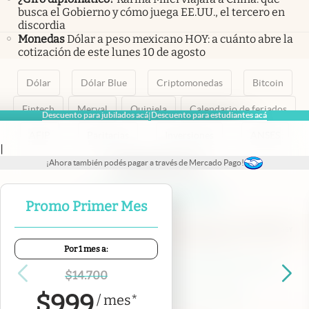
busca el Gobierno y cómo juega EE.UU., el tercero en
discordia
Monedas
Dólar a peso mexicano HOY: a cuánto abre la
cotización de este lunes 10 de agosto
Dólar
Dólar Blue
Criptomonedas
Bitcoin
Fintech
Merval
Quiniela
Calendario de feriados
Descuento para jubilados acá
Descuento para estudiantes acá
|
AFIP
Paritarias
Inversiones
ANSES
|
¡Ahora también podés pagar a través de Mercado Pago!
abre en nueva pestaña
abre en nueva pestaña
abre en nueva pestaña
abre en nueva pestaña
abre en nueva pestaña
Promo Primer Mes
Por 1 mes a:
Contacto
Canales de WhatsApp
Suscribite
Quiénes Somos
$
14.700
Portal de Proveedores
Trabajá con nosotros
$
999
/
mes
*