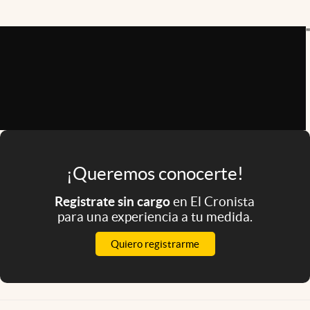
Infotechnology
"
Clase
Clima
Mundial 2026
Eventos Corporativos
El Cronista Studio
Mediakit
¡Queremos conocerte!
abre en nueva pestaña
Registrate sin cargo
en El Cronista
Argentina
para una experiencia a tu medida.
Quiero registrarme