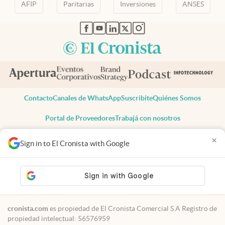
AFIP
Paritarias
Inversiones
ANSES
abre en nueva pestaña
abre en nueva pestaña
abre en nueva pestaña
abre en nueva pestaña
abre en nueva pestaña
Contacto
Canales de WhatsApp
Suscribite
Quiénes Somos
Portal de Proveedores
Trabajá con nosotros
Copyright 2025 cronista.com
×
Sign in to El Cronista with Google
Todos los derechos reservados
Términos y condiciones
Privacidad
Consentimiento
Tel:
+54 11 7078-3270
cronista.com
es propiedad de El Cronista Comercial S.A Registro de
propiedad intelectual: 56576959