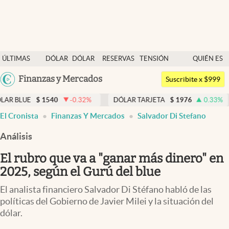
Últimas noticias
ÚLTIMAS
DÓLAR
DÓLAR
RESERVAS
TENSIÓN
QUIÉN ES
Dólar
NOTICIAS
BLUE
BCRA
GEOPOLÍTICA
QUIÉN
Argentina
Finanzas y Mercados
Members
Suscribite x $999
España
Economía y Política
1540
-0.32
%
DÓLAR TARJETA
$
1976
0.33
%
DÓLAR 
México
El Cronista
Finanzas Y Mercados
Salvador Di Stefano
Finanzas y Mercados
USA
Análisis
Mercados Online
Colombia
Uruguay
El rubro que va a "ganar más dinero" en
Negocios
2025, según el Gurú del blue
Columnistas
El analista financiero Salvador Di Stéfano habló de las
Otras secciones
políticas del Gobierno de Javier Milei y la situación del
dólar.
Apertura