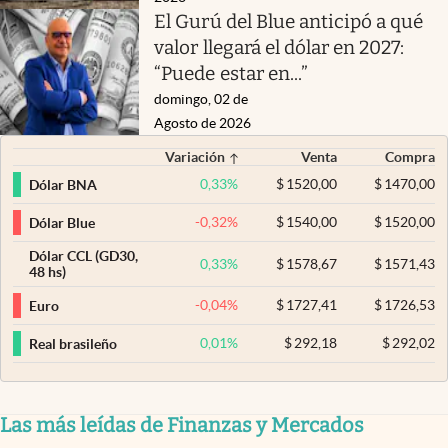
El Gurú del Blue anticipó a qué
valor llegará el dólar en 2027:
“Puede estar en...”
domingo, 02 de
Agosto de 2026
Variación
Venta
Compra
0,33
%
$
1520,00
$
1470,00
Dólar BNA
-0,32
%
$
1540,00
$
1520,00
Dólar Blue
Dólar CCL (GD30,
0,33
%
$
1578,67
$
1571,43
48 hs)
-0,04
%
$
1727,41
$
1726,53
Euro
0,01
%
$
292,18
$
292,02
Real brasileño
Las más leídas de Finanzas y Mercados