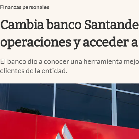
Infotechnology
Finanzas personales
Clase
Cambia banco Santander
Clima
operaciones y acceder 
Mundial 2026
Eventos Corporativos
El banco dio a conocer una herramienta mejo
El Cronista Studio
clientes de la entidad.
Mediakit
abre en nueva pestaña