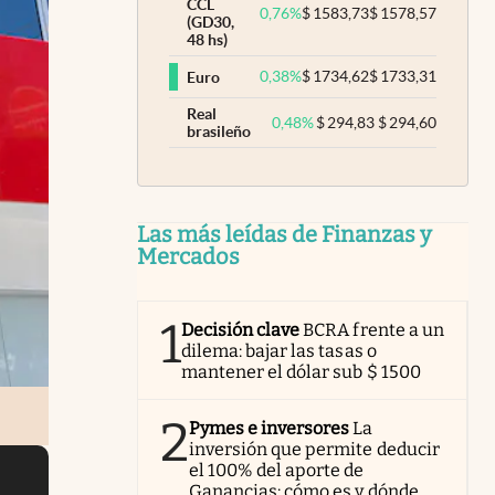
CCL
0,76
%
$
1583,73
$
1578,57
(GD30,
48 hs)
0,38
%
$
1734,62
$
1733,31
Euro
Real
0,48
%
$
294,83
$
294,60
brasileño
Las más leídas de Finanzas y
Mercados
1
Decisión clave
BCRA frente a un
dilema: bajar las tasas o
mantener el dólar sub $ 1500
2
Pymes e inversores
La
inversión que permite deducir
el 100% del aporte de
Ganancias: cómo es y dónde