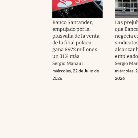
Banco Santander,
Las preju
empujado por la
que Banc
plusvalía de la venta
negocia c
de la filial polaca:
sindicato
gana 8973 millones,
alcanzar 
un 31% más
empleado
Sergio Manaut
Sergio Ma
miércoles, 22 de Julio de
miércoles, 2
2026
2026