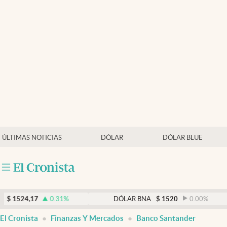
Últimas noticias
Dólar
Members
Economía y Política
Finanzas y Mercados
Mercados Online
ÚLTIMAS NOTICIAS
DÓLAR
DÓLAR BLUE
Negocios
Columnistas
Otras secciones
17
0.31
%
DÓLAR BNA
$
1520
0.00
%
Apertura
El Cronista
Finanzas Y Mercados
Banco Santander