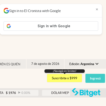
×
Sign in to El Cronista with Google
7 de agosto de 2026
Edición:
Argentina
IÉN ES QUIÉN
¡Navegá sin limites!
Argentina
Suscribite x $999
Ingresá
España
México
abre
6
0.00
%
DÓLAR MEP
$
1524,17
0.31
%
USA
Colombia