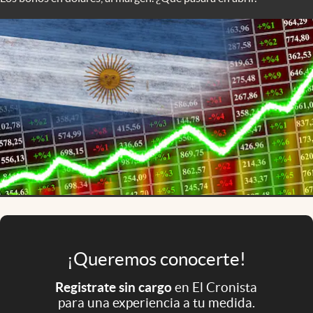
Infotechnology
Clase
Clima
Mundial 2026
Eventos Corporativos
El Cronista Studio
Mediakit
abre en nueva pestaña
Argentina
¡Queremos conocerte!
Registrate sin cargo
en El Cronista
para una experiencia a tu medida.