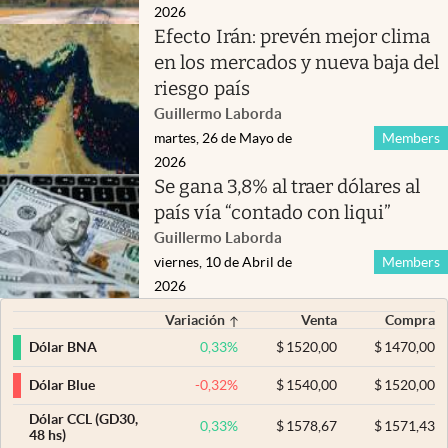
2026
Efecto Irán: prevén mejor clima
en los mercados y nueva baja del
riesgo país
Guillermo Laborda
martes, 26 de Mayo de
Members
2026
Se gana 3,8% al traer dólares al
país vía “contado con liqui”
Guillermo Laborda
viernes, 10 de Abril de
Members
2026
Variación
Venta
Compra
0,33
%
$
1520,00
$
1470,00
Dólar BNA
-0,32
%
$
1540,00
$
1520,00
Dólar Blue
Dólar CCL (GD30,
0,33
%
$
1578,67
$
1571,43
48 hs)