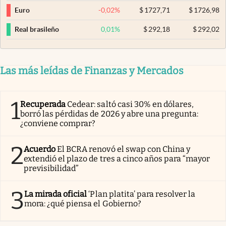
-0,02
%
$
1727,71
$
1726,98
Euro
0,01
%
$
292,18
$
292,02
Real brasileño
Las más leídas de Finanzas y Mercados
1
Recuperada
Cedear: saltó casi 30% en dólares,
borró las pérdidas de 2026 y abre una pregunta:
¿conviene comprar?
2
Acuerdo
El BCRA renovó el swap con China y
extendió el plazo de tres a cinco años para “mayor
previsibilidad”
3
La mirada oficial
‘Plan platita’ para resolver la
mora: ¿qué piensa el Gobierno?