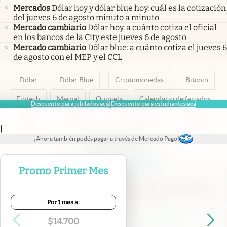
Mercados
Dólar hoy y dólar blue hoy: cuál es la cotización
del jueves 6 de agosto minuto a minuto
Mercado cambiario
Dólar hoy: a cuánto cotiza el oficial
en los bancos de la City este jueves 6 de agosto
Mercado cambiario
Dólar blue: a cuánto cotiza el jueves 6
de agosto con el MEP y el CCL
Dólar
Dólar Blue
Criptomonedas
Bitcoin
Fintech
Merval
Quiniela
Calendario de feriados
Descuento para jubilados acá
Descuento para estudiantes acá
|
AFIP
Paritarias
Inversiones
ANSES
|
¡Ahora también podés pagar a través de Mercado Pago!
abre en nueva pestaña
abre en nueva pestaña
abre en nueva pestaña
abre en nueva pestaña
abre en nueva pestaña
Promo Primer Mes
Por 1 mes a:
Contacto
Canales de WhatsApp
Suscribite
Quiénes Somos
$
14.700