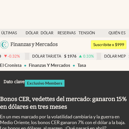
Últimas noticias
ÚLTIMAS
DÓLAR
DÓLAR
RESERVAS
TENSIÓN
QUIÉN ES
Dólar
NOTICIAS
BLUE
BCRA
GEOPOLÍTICA
QUIÉN
Argentina
Finanzas y Mercados
Members
Suscribite x $999
España
Economía y Política
DÓLAR TARJETA
$
1976
0.33
%
DÓLAR MEP
$
1518,45
-
México
El Cronista
Finanzas Y Mercados
Tasa
Finanzas y Mercados
USA
Mercados Online
Colombia
Dato clave
Exclusivo Members
Uruguay
Negocios
Bonos CER, vedettes del mercado: ganaron 15%
Columnistas
en dólares en tres meses
Otras secciones
En un mes marcado por la volatilidad cambiaria y la guerra en
Apertura
Medio Oriente, los bonos CER ganaron 7% con el dólar a la baja.
Los bonos en dólares, al margen. ¿Qué pasará en abril?