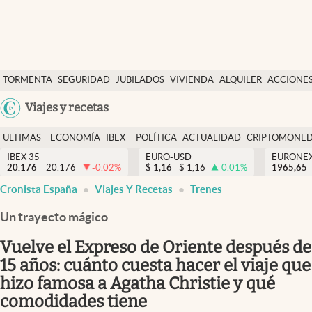
Últimas Noticias
TORMENTA
SEGURIDAD
JUBILADOS
VIVIENDA
ALQUILER
ACCIONE
Economía y finanzas
SOCIAL
Argentina
Viajes y recetas
Política
España
Actualidad
ULTIMAS
ECONOMÍA
IBEX
POLÍTICA
ACTUALIDAD
CRIPTOMONE
México
NOTICIAS
Y
Y
IBEX 35
EURO-USD
EURONE
Criptomonedas
20.176
20.176
-0.02
%
$
1,16
$
1,16
0.01
%
USA
1965,65
FINANZAS
EURO
Cronista España
Viajes Y Recetas
Trenes
Colombia
España
Uruguay
Un trayecto mágico
Vuelve el Expreso de Oriente después de
15 años: cuánto cuesta hacer el viaje que
hizo famosa a Agatha Christie y qué
comodidades tiene