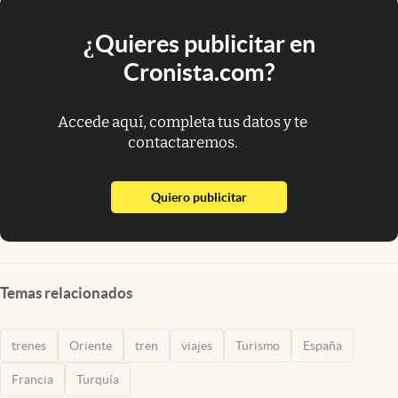
¿Quieres publicitar en
Cronista.com?
Accede aquí, completa tus datos y te
contactaremos.
abre en nueva pestaña
Quiero publicitar
Temas relacionados
trenes
Oriente
tren
viajes
Turismo
España
Francia
Turquía