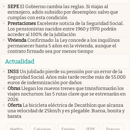
SEPE
El Gobierno cambia las reglas. Si viajas al
extranjero, adiós subsidio por desempleo: salvo que
cumplas con esta condición
Prestaciones
Excelente noticia de la Seguridad Social.
Los pensionistas nacidos entre 1960 y 1970: podrán
acceder al 100% de la jubilación
Vivienda
Confirmado: la Ley concede a los inquilinos
permanecer hasta 5 años en la vivienda, aunque el
contrato firmado sea por menos tiempo
Actualidad
INSS
Un jubilado pierde su pensión por un error de la
Seguridad Social. Años más tarde recibe más de 55.000
euros de indemnización por daños
Obras
Llegan los nuevos trenes que transformarán los
viajes nocturnos: las 5 rutas clave que se estrenarán en
2026
Oferta
La bicicleta eléctrica de Decathlon que alcanza
una velocidad de 25km/h y es plegable. Buena, bonita y
barata
Netflix
Celulares
Empleo
SEPE
Precios