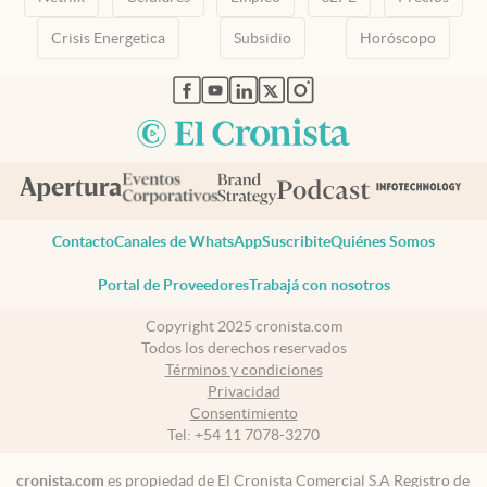
Crisis Energetica
Subsidio
Horóscopo
abre en nueva pestaña
abre en nueva pestaña
abre en nueva pestaña
abre en nueva pestaña
abre en nueva pestaña
Contacto
Canales de WhatsApp
Suscribite
Quiénes Somos
Portal de Proveedores
Trabajá con nosotros
Copyright 2025 cronista.com
Todos los derechos reservados
Términos y condiciones
Privacidad
Consentimiento
Tel:
+54 11 7078-3270
cronista.com
es propiedad de El Cronista Comercial S.A Registro de