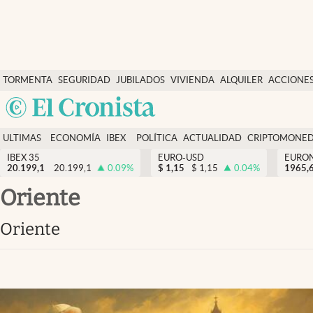
Últimas Noticias
TORMENTA
SEGURIDAD
JUBILADOS
VIVIENDA
ALQUILER
ACCIONE
Economía y finanzas
SOCIAL
Argentina
Política
España
Actualidad
ULTIMAS
ECONOMÍA
IBEX
POLÍTICA
ACTUALIDAD
CRIPTOMONE
México
NOTICIAS
Y
Y
IBEX 35
EURO-USD
EURO
Criptomonedas
20.199,1
20.199,1
0.09
%
$
1,15
$
1,15
0.04
%
USA
1965,
FINANZAS
EURO
Colombia
Oriente
España
Uruguay
Oriente