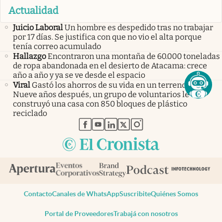
Actualidad
Juicio Laboral
Un hombre es despedido tras no trabajar
por 17 días. Se justifica con que no vio el alta porque
tenía correo acumulado
Hallazgo
Encontraron una montaña de 60.000 toneladas
de ropa abandonada en el desierto de Atacama: crece
año a año y ya se ve desde el espacio
Viral
Gastó los ahorros de su vida en un terreno vacío.
Nueve años después, un grupo de voluntarios le
construyó una casa con 850 bloques de plástico
reciclado
abre en nueva pestaña
abre en nueva pestaña
abre en nueva pestaña
abre en nueva pestaña
abre en nueva pestaña
Contacto
Canales de WhatsApp
Suscribite
Quiénes Somos
Portal de Proveedores
Trabajá con nosotros