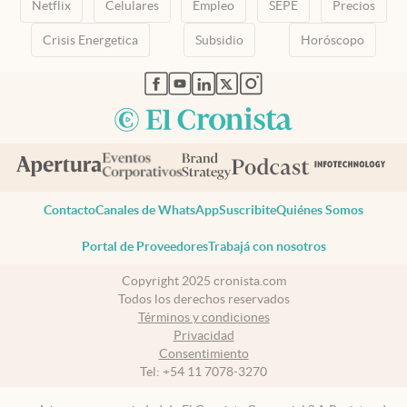
Netflix
Celulares
Empleo
SEPE
Precios
Crisis Energetica
Subsidio
Horóscopo
abre en nueva pestaña
abre en nueva pestaña
abre en nueva pestaña
abre en nueva pestaña
abre en nueva pestaña
Contacto
Canales de WhatsApp
Suscribite
Quiénes Somos
Portal de Proveedores
Trabajá con nosotros
Copyright 2025 cronista.com
Todos los derechos reservados
Términos y condiciones
Privacidad
Consentimiento
Tel:
+54 11 7078-3270