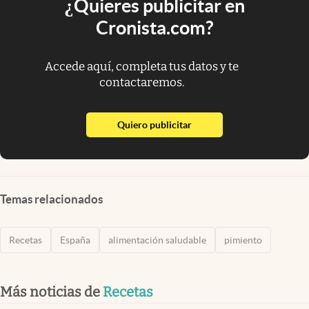
¿Quieres publicitar en
Cronista.com?
Accede aquí, completa tus datos y te
contactaremos.
abre en nueva pestaña
Quiero publicitar
Temas relacionados
Recetas
España
alimentación saludable
pimiento
Más noticias de
Recetas