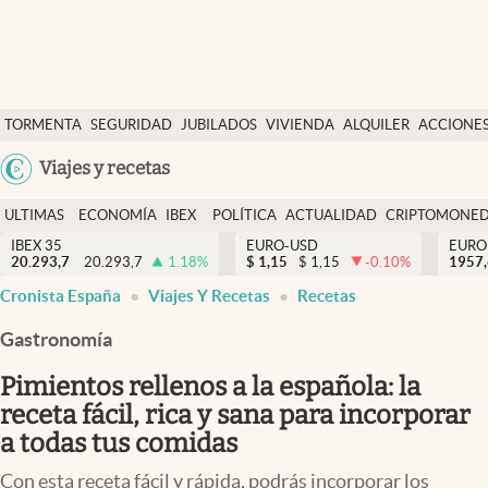
Últimas Noticias
TORMENTA
SEGURIDAD
JUBILADOS
VIVIENDA
ALQUILER
ACCIONE
Economía y finanzas
SOCIAL
Argentina
Viajes y recetas
Política
España
Actualidad
ULTIMAS
ECONOMÍA
IBEX
POLÍTICA
ACTUALIDAD
CRIPTOMONE
México
NOTICIAS
Y
Y
IBEX 35
EURO-USD
EURO
Criptomonedas
20.293,7
20.293,7
1.18
%
$
1,15
$
1,15
-0.10
%
USA
1957
FINANZAS
EURO
Cronista España
Viajes Y Recetas
Recetas
Colombia
España
Uruguay
Gastronomía
Pimientos rellenos a la española: la
receta fácil, rica y sana para incorporar
a todas tus comidas
Con esta receta fácil y rápida, podrás incorporar los