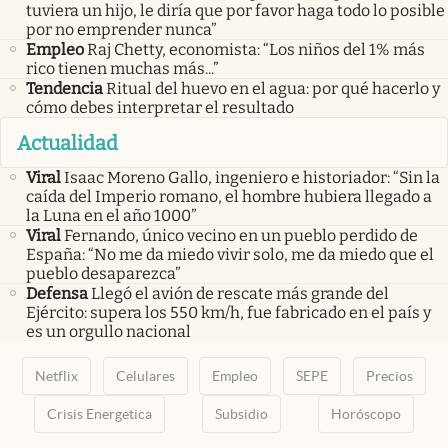
tuviera un hijo, le diría que por favor haga todo lo posible
por no emprender nunca”
Empleo
Raj Chetty, economista: “Los niños del 1% más
rico tienen muchas más...”
Tendencia
Ritual del huevo en el agua: por qué hacerlo y
cómo debes interpretar el resultado
Actualidad
Viral
Isaac Moreno Gallo, ingeniero e historiador: “Sin la
caída del Imperio romano, el hombre hubiera llegado a
la Luna en el año 1000”
Viral
Fernando, único vecino en un pueblo perdido de
España: “No me da miedo vivir solo, me da miedo que el
pueblo desaparezca”
Defensa
Llegó el avión de rescate más grande del
Ejército: supera los 550 km/h, fue fabricado en el país y
es un orgullo nacional
Netflix
Celulares
Empleo
SEPE
Precios
Crisis Energetica
Subsidio
Horóscopo