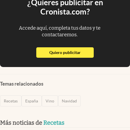
¿Quieres publicitar en
Cronista.com?
Accede aquí, completa tus datos y te
contactaremos.
abre en nueva pestaña
Quiero publicitar
Temas relacionados
Recetas
España
Vino
Navidad
Más noticias de
Recetas