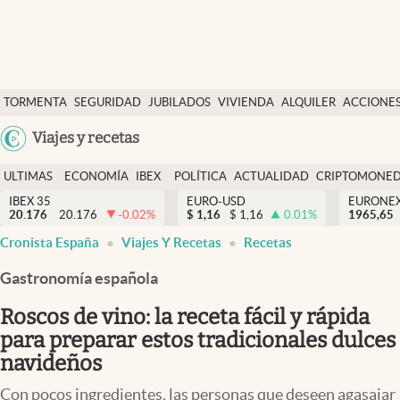
Últimas Noticias
TORMENTA
SEGURIDAD
JUBILADOS
VIVIENDA
ALQUILER
ACCIONE
Economía y finanzas
SOCIAL
Argentina
Viajes y recetas
Política
España
Actualidad
ULTIMAS
ECONOMÍA
IBEX
POLÍTICA
ACTUALIDAD
CRIPTOMONE
México
NOTICIAS
Y
Y
IBEX 35
EURO-USD
EURONE
Criptomonedas
20.176
20.176
-0.02
%
$
1,16
$
1,16
0.01
%
USA
1965,65
FINANZAS
EURO
Cronista España
Viajes Y Recetas
Recetas
Colombia
España
Uruguay
Gastronomía española
Roscos de vino: la receta fácil y rápida
para preparar estos tradicionales dulces
navideños
Con pocos ingredientes, las personas que deseen agasajar