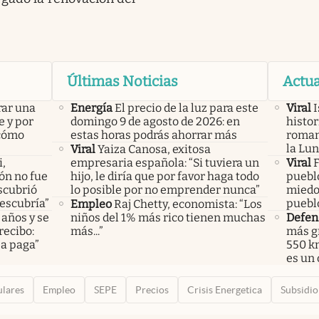
Últimas Noticias
Actua
rar una
Energía
El precio de la luz para este
Viral
I
e y por
domingo 9 de agosto de 2026: en
histor
 cómo
estas horas podrás ahorrar más
roman
la Lun
Viral
Yaiza Canosa, exitosa
i,
empresaria española: “Si tuviera un
Viral
F
lón no fue
hijo, le diría que por favor haga todo
puebl
scubrió
lo posible por no emprender nunca”
miedo 
descubría”
puebl
Empleo
Raj Chetty, economista: “Los
 años y se
niños del 1% más rico tienen muchas
Defen
recibo:
más...”
más gr
sa paga”
550 km
es un 
ulares
Empleo
SEPE
Precios
Crisis Energetica
Subsidio