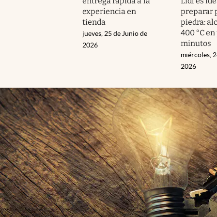
entrega rápida a la
Lidl es id
experiencia en
preparar p
tienda
piedra: al
400 °C en
jueves, 25 de Junio de
minutos
2026
miércoles, 2
2026