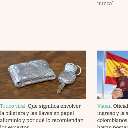
nunca”
Truco viral
.
Qué significa envolver
Viajar
.
Oficia
la billetera y las llaves en papel
ingreso y la 
aluminio y por qué lo recomiendan
colombianos
los expertos
hayan poster