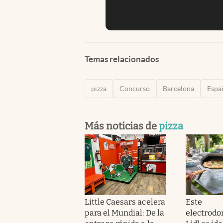
Temas relacionados
pizza
Concurso
Barcelona
Espa
Más noticias de
pizza
Little Caesars acelera
Este
para el Mundial: De la
electrodo