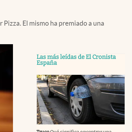
r Pizza. El mismo ha premiado a una
Las más leídas de El Cronista
España
Truco
Qué significa encontrar una