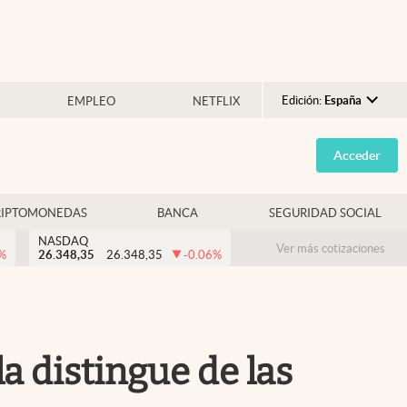
Edición:
España
EMPLEO
NETFLIX
Argentina
Acceder
España
México
RIPTOMONEDAS
BANCA
SEGURIDAD SOCIAL
USA
NASDAQ
Colombia
Ver más cotizaciones
%
26.348,35
26.348,35
-0.06
%
Uruguay
a distingue de las