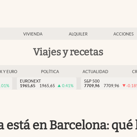
VIVIENDA
ALQUILER
ACCIONES
Viajes y recetas
EX Y EURO
POLÍTICA
ACTUALIDAD
C
EURONEXT
S&P 500
.01
%
1965,65
1965,65
0.41
%
7709,96
7709,96
-0.18
 está en Barcelona: qué l