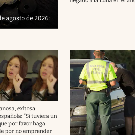
llegado a la Luna en el añ
de agosto de 2026:
anosa, exitosa
spañola: “Si tuviera un
a que por favor haga
ble por no emprender