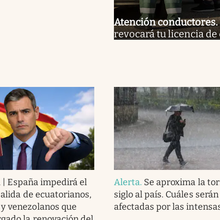
Atención conductores
.
revocará tu licencia de 
l | España impedirá el
Alerta
.
Se aproxima la to
salida de ecuatorianos,
siglo al país. Cuáles serán
 y venezolanos que
afectadas por las intensas
gado la renovación del