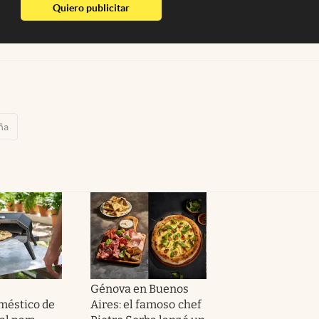
abre en nueva pestaña
Quiero publicitar
ña
Génova en Buenos
méstico de
Aires: el famoso chef