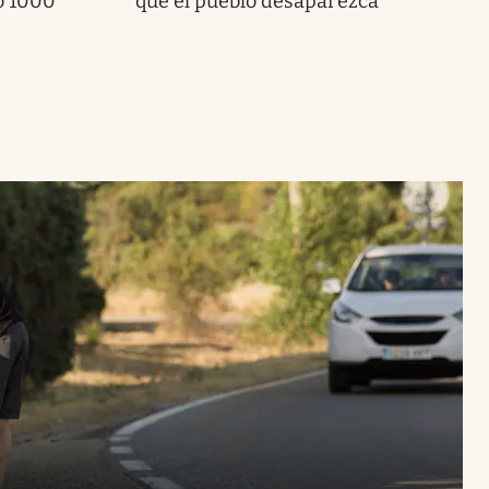
o 1000”
que el pueblo desaparezca”