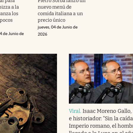
eal para
Pietro Sorba lanzó un
izza a la
nuevo menú de
canza los
comida italiana a un
 pocos
precio único
jueves, 04 de Junio de
4 de Junio de
2026
Viral
.
Isaac Moreno Gallo,
e historiador: “Sin la caída
Imperio romano, el homb