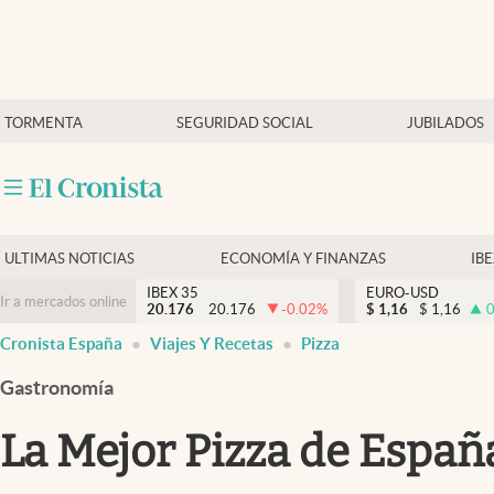
Últimas Noticias
TORMENTA
SEGURIDAD SOCIAL
JUBILADOS
Economía y finanzas
Política
Actualidad
Criptomonedas
ULTIMAS NOTICIAS
ECONOMÍA Y FINANZAS
IB
IBEX 35
EURO-USD
Ir a mercados online
20.176
20.176
-0.02
%
$
1,16
$
1,16
0
Cronista España
Viajes Y Recetas
Pizza
Gastronomía
La Mejor Pizza de España