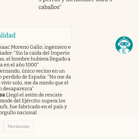
caballos”
lidad
saac Moreno Gallo, ingeniero e
iador: “Sin la caída del Imperio
o, el hombre hubiera llegado a
a en el año 1000”
ernando, único vecino en un
o perdido de España: “No me da
vivir solo, me da miedo que el
o desaparezca”
sa
Llegó el avión de rescate
ande del Ejército: supera los
/h, fue fabricado en el país y
orgullo nacional
Horóscopo