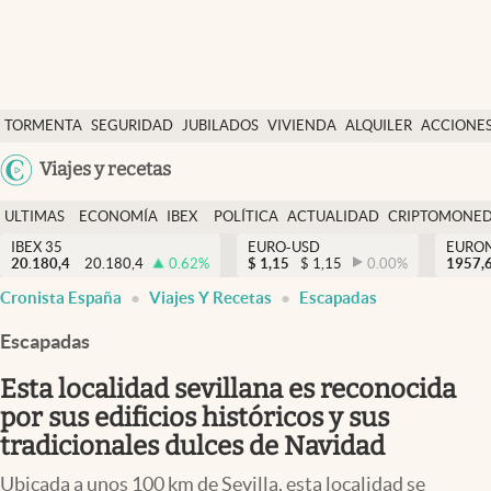
Últimas Noticias
TORMENTA
SEGURIDAD
JUBILADOS
VIVIENDA
ALQUILER
ACCIONE
Economía y finanzas
SOCIAL
Argentina
Viajes y recetas
Política
España
Actualidad
ULTIMAS
ECONOMÍA
IBEX
POLÍTICA
ACTUALIDAD
CRIPTOMONE
México
NOTICIAS
Y
Y
IBEX 35
EURO-USD
EURO
Criptomonedas
20.180,4
20.180,4
0.62
%
$
1,15
$
1,15
0.00
%
USA
1957,
FINANZAS
EURO
Cronista España
Viajes Y Recetas
Escapadas
Colombia
España
Uruguay
Escapadas
Esta localidad sevillana es reconocida
por sus edificios históricos y sus
tradicionales dulces de Navidad
Ubicada a unos 100 km de Sevilla, esta localidad se