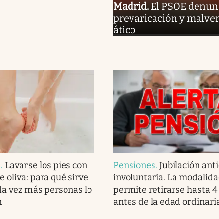
Madrid
.
El PSOE denunc
prevaricación y malver
ático
s
.
Lavarse los pies con
Pensiones
.
Jubilación ant
de oliva: para qué sirve
involuntaria. La modalid
da vez más personas lo
permite retirarse hasta 4
n
antes de la edad ordinari