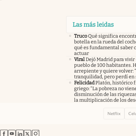
Las más leidas
Truco
Qué significa encont
botella en la rueda del coch
qué es fundamental saber
actuar
Viral
Dejó Madrid para vivir
pueblo de 100 habitantes. 
arrepiente y quiere volver:
tranquilidad, pero perdí en
Felicidad
Platón, histórico f
griego: “La pobreza no viene
disminución de las riquezas
la multiplicación de los des
Netflix
Cel
abre en nueva pestaña
abre en nueva pestaña
abre en nueva pestaña
abre en nueva pestaña
abre en nueva pestaña