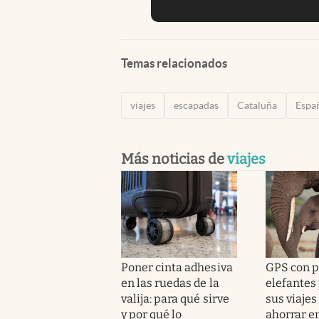
Temas relacionados
viajes
escapadas
Cataluña
Espa
Más noticias de
viajes
Poner cinta adhesiva
GPS con pa
en las ruedas de la
elefantes
valija: para qué sirve
sus viajes
y por qué lo
ahorrar e