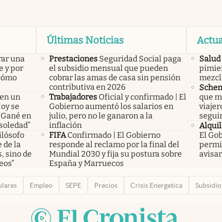
Últimas Noticias
Actua
rar una
Prestaciones
Seguridad Social paga
Salud
e y por
el subsidio mensual que pueden
pimien
 cómo
cobrar las amas de casa sin pensión
mezcl
contributiva en 2026
Sche
 en un
Trabajadores
Oficial y confirmado | El
que m
Hoy se
Gobierno aumentó los salarios en
viajer
 “Gané en
julio, pero no le ganaron a la
segui
 soledad”
inflación
Alquil
ilósofo
FIFA
Confirmado | El Gobierno
El Gob
 de la
responde al reclamo por la final del
permis
, sino de
Mundial 2030 y fija su postura sobre
avisar
eos”
España y Marruecos
ulares
Empleo
SEPE
Precios
Crisis Energetica
Subsidio