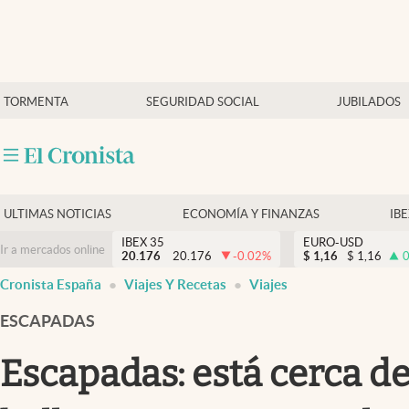
Últimas Noticias
TORMENTA
SEGURIDAD SOCIAL
JUBILADOS
Economía y finanzas
Política
Actualidad
Criptomonedas
ULTIMAS NOTICIAS
ECONOMÍA Y FINANZAS
IB
IBEX 35
EURO-USD
Ir a mercados online
20.176
20.176
-0.02
%
$
1,16
$
1,16
0
Cronista España
Viajes Y Recetas
Viajes
ESCAPADAS
Escapadas: está cerca de