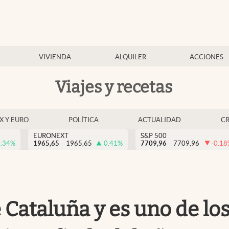
VIVIENDA
ALQUILER
ACCIONES
Viajes y recetas
EX Y EURO
POLÍTICA
ACTUALIDAD
C
EURONEXT
S&P 500
.34
%
1965,65
1965,65
0.41
%
7709,96
7709,96
-0.18
 Cataluña y es uno de lo