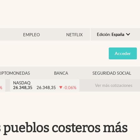
Edición:
España
EMPLEO
NETFLIX
Argentina
Acceder
España
México
RIPTOMONEDAS
BANCA
SEGURIDAD SOCIAL
USA
NASDAQ
Colombia
Ver más cotizaciones
%
26.348,35
26.348,35
-0.06
%
Uruguay
s pueblos costeros más