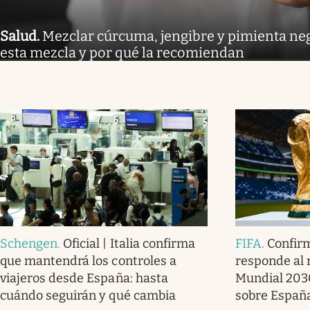
Salud
.
Mezclar cúrcuma, jengibre y pimienta neg
esta mezcla y por qué la recomiendan
Schengen
.
Oficial | Italia confirma
FIFA
.
Confirm
que mantendrá los controles a
responde al r
viajeros desde España: hasta
Mundial 2030
cuándo seguirán y qué cambia
sobre Españ