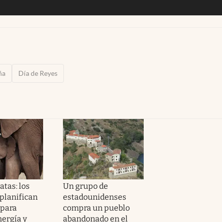
ña
Día de Reyes
tas: los
Un grupo de
 planifican
estadounidenses
 para
compra un pueblo
nergía y
abandonado en el