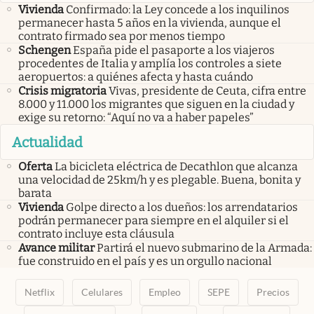
Vivienda
Confirmado: la Ley concede a los inquilinos
permanecer hasta 5 años en la vivienda, aunque el
contrato firmado sea por menos tiempo
Schengen
España pide el pasaporte a los viajeros
procedentes de Italia y amplía los controles a siete
aeropuertos: a quiénes afecta y hasta cuándo
Crisis migratoria
Vivas, presidente de Ceuta, cifra entre
8.000 y 11.000 los migrantes que siguen en la ciudad y
exige su retorno: “Aquí no va a haber papeles”
Actualidad
Oferta
La bicicleta eléctrica de Decathlon que alcanza
una velocidad de 25km/h y es plegable. Buena, bonita y
barata
Vivienda
Golpe directo a los dueños: los arrendatarios
podrán permanecer para siempre en el alquiler si el
contrato incluye esta cláusula
Avance militar
Partirá el nuevo submarino de la Armada:
fue construido en el país y es un orgullo nacional
Netflix
Celulares
Empleo
SEPE
Precios