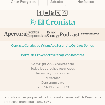
Crisis Energetica
Subsidio
Horóscopo
abre en nueva pestaña
abre en nueva pestaña
abre en nueva pestaña
abre en nueva pestaña
abre en nueva pestaña
Contacto
Canales de WhatsApp
Suscribite
Quiénes Somos
Portal de Proveedores
Trabajá con nosotros
Copyright 2025 cronista.com
Todos los derechos reservados
Términos y condiciones
Privacidad
Consentimiento
Tel:
+54 11 7078-3270
cronista.com
es propiedad de El Cronista Comercial S.A Registro de
propiedad intelectual: 56576959