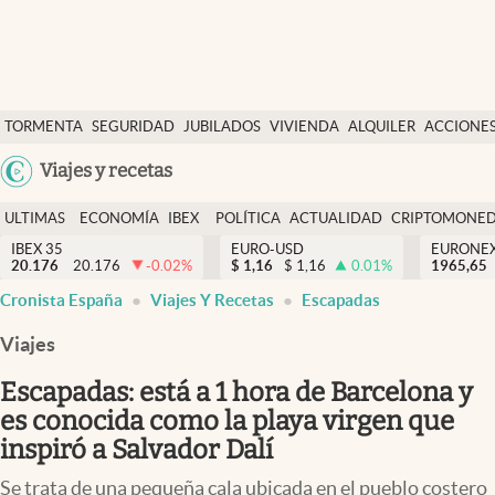
Últimas Noticias
TORMENTA
SEGURIDAD
JUBILADOS
VIVIENDA
ALQUILER
ACCIONE
Economía y finanzas
SOCIAL
Argentina
Viajes y recetas
Política
España
Actualidad
ULTIMAS
ECONOMÍA
IBEX
POLÍTICA
ACTUALIDAD
CRIPTOMONE
México
NOTICIAS
Y
Y
IBEX 35
EURO-USD
EURONE
Criptomonedas
20.176
20.176
-0.02
%
$
1,16
$
1,16
0.01
%
USA
1965,65
FINANZAS
EURO
Cronista España
Viajes Y Recetas
Escapadas
Colombia
España
Uruguay
Viajes
Escapadas: está a 1 hora de Barcelona y
es conocida como la playa virgen que
inspiró a Salvador Dalí
Se trata de una pequeña cala ubicada en el pueblo costero