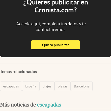
¿Quieres publicitar en
Cronista.com?
Accede aquí, completa tus datos y te
contactaremos.
abre en nueva pestaña
Quiero publicitar
Temas relacionados
escapadas
España
viajes
playas
Barcelona
Más noticias de
escapadas