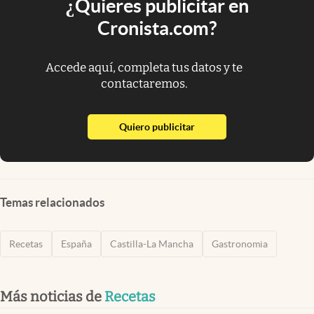
¿Quieres publicitar en
Cronista.com?
Accede aquí, completa tus datos y te
contactaremos.
abre en nueva pestaña
Quiero publicitar
Temas relacionados
Recetas
España
Castilla-La Mancha
Gastronomia
Más noticias de
Recetas