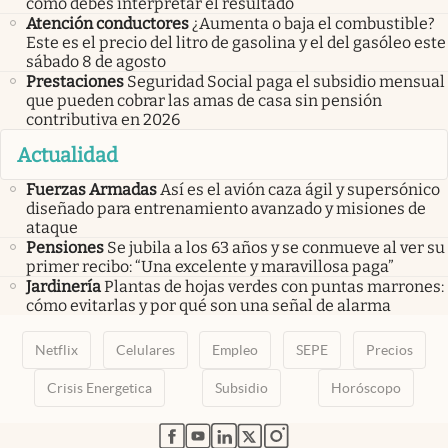
cómo debes interpretar el resultado
Atención conductores
¿Aumenta o baja el combustible?
Este es el precio del litro de gasolina y el del gasóleo este
sábado 8 de agosto
Prestaciones
Seguridad Social paga el subsidio mensual
que pueden cobrar las amas de casa sin pensión
contributiva en 2026
Actualidad
Fuerzas Armadas
Así es el avión caza ágil y supersónico
diseñado para entrenamiento avanzado y misiones de
ataque
Pensiones
Se jubila a los 63 años y se conmueve al ver su
primer recibo: “Una excelente y maravillosa paga”
Jardinería
Plantas de hojas verdes con puntas marrones:
cómo evitarlas y por qué son una señal de alarma
Netflix
Celulares
Empleo
SEPE
Precios
Crisis Energetica
Subsidio
Horóscopo
abre en nueva pestaña
abre en nueva pestaña
abre en nueva pestaña
abre en nueva pestaña
abre en nueva pestaña