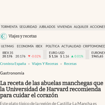
Últimas Noticias
TORMENTA
SEGURIDAD
JUBILADOS
VIVIENDA
ALQUILER
ACCIONE
Economía y finanzas
SOCIAL
Argentina
Viajes y recetas
Política
España
Actualidad
ULTIMAS
ECONOMÍA
IBEX
POLÍTICA
ACTUALIDAD
CRIPTOMONE
México
NOTICIAS
Y
Y
IBEX 35
EURO-USD
EURONE
Criptomonedas
20.176
20.176
-0.02
%
$
1,16
$
1,16
0.01
%
USA
1965,65
FINANZAS
EURO
Cronista España
Viajes Y Recetas
Recetas
Colombia
España
Uruguay
Gastronomía
La receta de las abuelas manchegas que
la Universidad de Harvard recomienda
para cuidar el corazón
Este plato típico de la región de Castilla-La Mancha es