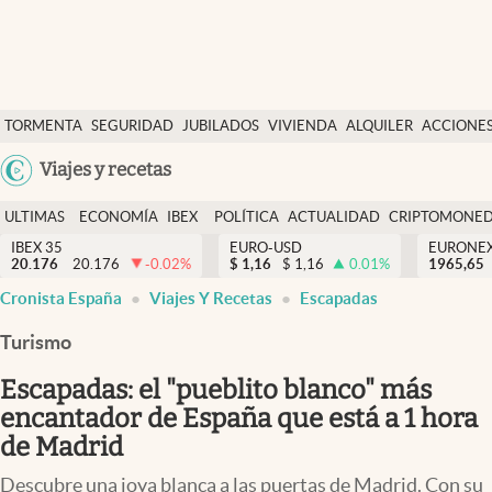
Últimas Noticias
TORMENTA
SEGURIDAD
JUBILADOS
VIVIENDA
ALQUILER
ACCIONE
Economía y finanzas
SOCIAL
Argentina
Viajes y recetas
Política
España
Actualidad
ULTIMAS
ECONOMÍA
IBEX
POLÍTICA
ACTUALIDAD
CRIPTOMONE
México
NOTICIAS
Y
Y
IBEX 35
EURO-USD
EURONE
Criptomonedas
20.176
20.176
-0.02
%
$
1,16
$
1,16
0.01
%
USA
1965,65
FINANZAS
EURO
Cronista España
Viajes Y Recetas
Escapadas
Colombia
España
Uruguay
Turismo
Escapadas: el "pueblito blanco" más
encantador de España que está a 1 hora
de Madrid
Descubre una joya blanca a las puertas de Madrid. Con su