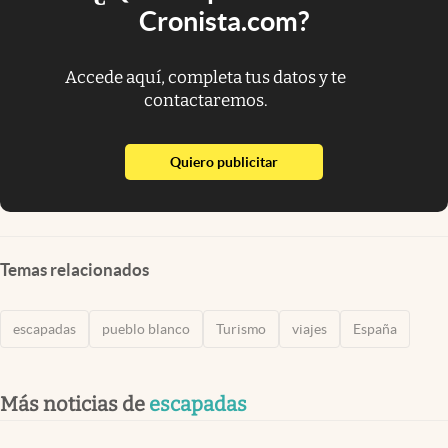
Cronista.com?
Accede aquí, completa tus datos y te
contactaremos.
abre en nueva pestaña
Quiero publicitar
Temas relacionados
escapadas
pueblo blanco
Turismo
viajes
España
Más noticias de
escapadas