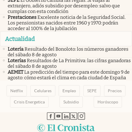
SEPE
El Gobierno cambia las reglas. Si viajas al
extranjero, adiós subsidio por desempleo: salvo que
cumplas con esta condición
Prestaciones
Excelente noticia de la Seguridad Social.
Los pensionistas nacidos entre 1960 y 1970: podrán
acceder al 100% de la jubilación
Actualidad
Lotería
Resultado del Bonoloto: los números ganadores
del sábado 8 de agosto
Loterías
Resultados de La Primitiva: las cifras ganadoras
del sábado 8 de agosto
AEMET
La predicción del tiempo para este domingo 9 de
agosto: cómo estará el clima en cada ciudad de España
Netflix
Celulares
Empleo
SEPE
Precios
Crisis Energetica
Subsidio
Horóscopo
abre en nueva pestaña
abre en nueva pestaña
abre en nueva pestaña
abre en nueva pestaña
abre en nueva pestaña