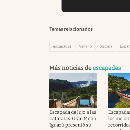
Temas relacionados
escapadas
Verano
piscina
Espa
Más noticias de
escapadas
Escapada de lujo a las
Escapadas
Cataratas: Gran Meliá
los mejor
Iguazú presentó su
recorridos