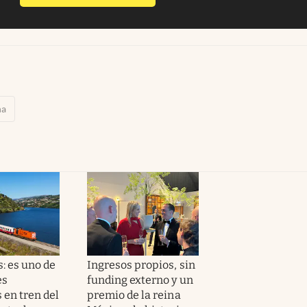
ña
: es uno de
Ingresos propios, sin
es
funding externo y un
 en tren del
premio de la reina