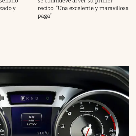
iseñado
se conmueve al ver su primer
zado y
recibo: “Una excelente y maravillosa
paga”