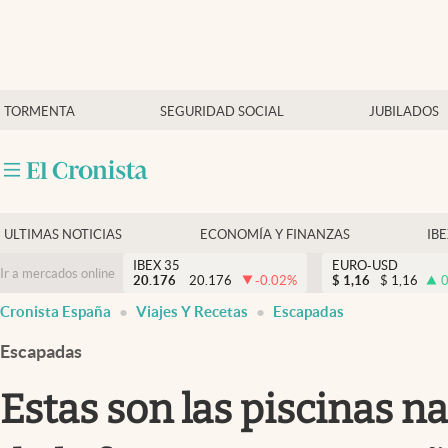
Últimas Noticias
TORMENTA
SEGURIDAD SOCIAL
JUBILADOS
Economía y finanzas
Política
Actualidad
Criptomonedas
ULTIMAS NOTICIAS
ECONOMÍA Y FINANZAS
IB
IBEX 35
EURO-USD
Ir a mercados online
20.176
20.176
-0.02
%
$
1,16
$
1,16
0
Cronista España
Viajes Y Recetas
Escapadas
Escapadas
Estas son las piscinas n