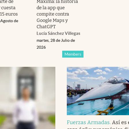
rte de
Máxima: la historia
y cuesta
de la app que
15 euros
compite contra
Google Maps y
 Agosto de
ChatGPT
Lucía Sánchez Villegas
martes, 28 de Julio de
2026
Members
Fuerzas Armadas
.
Así es 