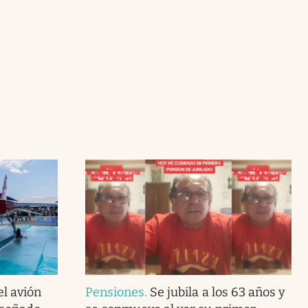
el avión
Pensiones
.
Se jubila a los 63 años y