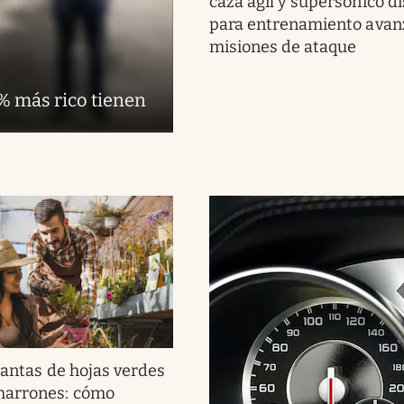
caza ágil y supersónico d
para entrenamiento avan
misiones de ataque
1% más rico tienen
lantas de hojas verdes
marrones: cómo