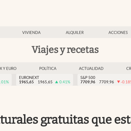
VIVIENDA
ALQUILER
ACCIONES
Viajes y recetas
EX Y EURO
POLÍTICA
ACTUALIDAD
C
EURONEXT
S&P 500
.01
%
1965,65
1965,65
0.41
%
7709,96
7709,96
-0.18
aturales gratuitas que es