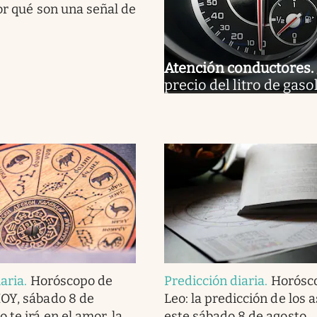
por qué son una señal de
Atención conductores
.
precio del litro de gaso
iaria
.
Horóscopo de
Predicción diaria
.
Horósc
OY, sábado 8 de
Leo: la predicción de los 
 te irá en el amor, la
este sábado 8 de agosto