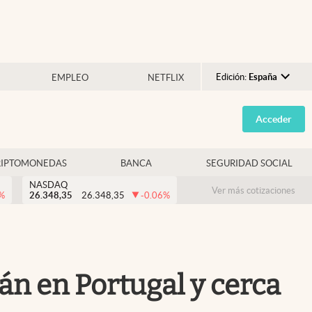
Edición:
España
EMPLEO
NETFLIX
Argentina
Acceder
España
México
RIPTOMONEDAS
BANCA
SEGURIDAD SOCIAL
USA
NASDAQ
Colombia
Ver más cotizaciones
%
26.348,35
26.348,35
-0.06
%
Uruguay
tán en Portugal y cerca