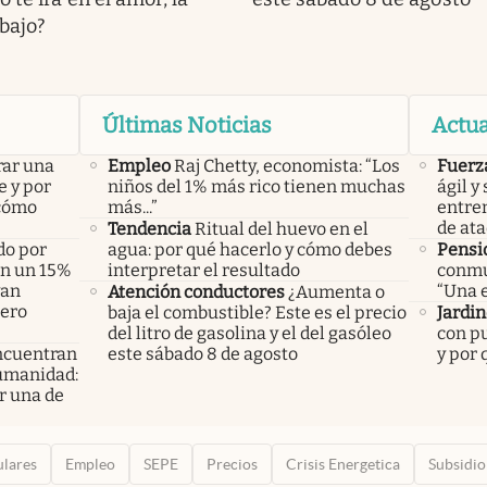
abajo?
Últimas Noticias
Actua
rar una
Empleo
Raj Chetty, economista: “Los
Fuerz
e y por
niños del 1% más rico tienen muchas
ágil y
 cómo
más...”
entre
de at
Tendencia
Ritual del huevo en el
do por
agua: por qué hacerlo y cómo debes
Pensi
án un 15%
interpretar el resultado
conmue
yan
“Una e
Atención conductores
¿Aumenta o
pero
baja el combustible? Este es el precio
Jardin
del litro de gasolina y el del gasóleo
con p
ncuentran
este sábado 8 de agosto
y por 
humanidad:
r una de
ulares
Empleo
SEPE
Precios
Crisis Energetica
Subsidio