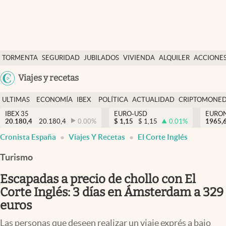
Últimas Noticias
TORMENTA
SEGURIDAD
JUBILADOS
VIVIENDA
ALQUILER
ACCIONE
Economía y finanzas
SOCIAL
Argentina
Viajes y recetas
Política
España
Actualidad
ULTIMAS
ECONOMÍA
IBEX
POLÍTICA
ACTUALIDAD
CRIPTOMONE
México
NOTICIAS
Y
Y
IBEX 35
EURO-USD
EURO
Criptomonedas
20.180,4
20.180,4
0.00
%
$
1,15
$
1,15
0.01
%
USA
1965,
FINANZAS
EURO
Cronista España
Viajes Y Recetas
El Corte Inglés
Colombia
España
Uruguay
Turismo
Escapadas a precio de chollo con El
Corte Inglés: 3 días en Ámsterdam a 329
euros
Las personas que deseen realizar un viaje exprés a bajo