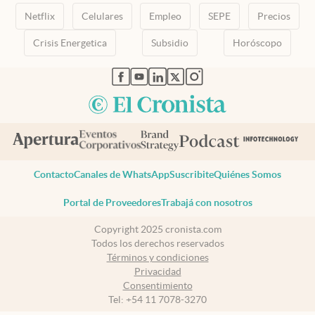
Netflix
Celulares
Empleo
SEPE
Precios
Crisis Energetica
Subsidio
Horóscopo
abre en nueva pestaña
abre en nueva pestaña
abre en nueva pestaña
abre en nueva pestaña
abre en nueva pestaña
Contacto
Canales de WhatsApp
Suscribite
Quiénes Somos
Portal de Proveedores
Trabajá con nosotros
Copyright 2025 cronista.com
Todos los derechos reservados
Términos y condiciones
Privacidad
Consentimiento
Tel:
+54 11 7078-3270