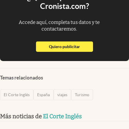
Cronista.com?
Accede aquí, completa tus datos y te
contactaremos.
abre en nueva pestaña
Quiero publicitar
Temas relacionados
El Corte Inglés
España
viajes
Turismo
Más noticias de
El Corte Inglés