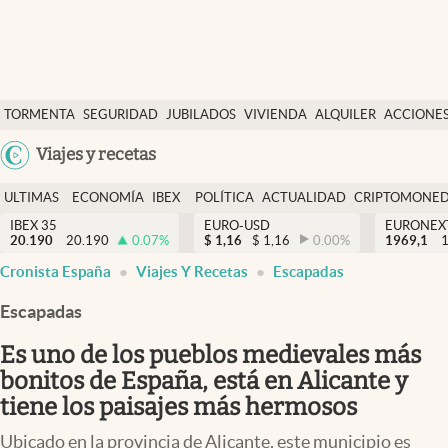
Últimas Noticias
TORMENTA
SEGURIDAD
JUBILADOS
VIVIENDA
ALQUILER
ACCIONE
Economía y finanzas
SOCIAL
Argentina
Viajes y recetas
Política
España
Actualidad
ULTIMAS
ECONOMÍA
IBEX
POLÍTICA
ACTUALIDAD
CRIPTOMONE
México
NOTICIAS
Y
Y
IBEX 35
EURO-USD
EURONEX
Criptomonedas
20.190
20.190
0.07
%
$
1,16
$
1,16
0.00
%
1969,1
USA
FINANZAS
EURO
Cronista España
Viajes Y Recetas
Escapadas
Colombia
España
Uruguay
Escapadas
Es uno de los pueblos medievales más
bonitos de España, está en Alicante y
tiene los paisajes más hermosos
Ubicado en la provincia de Alicante, este municipio es