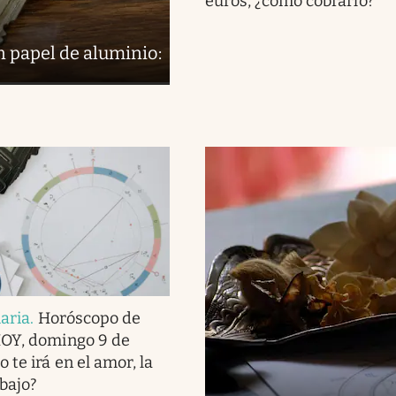
euros, ¿cómo cobrarlo?
en papel de aluminio:
iaria
.
Horóscopo de
HOY, domingo 9 de
 te irá en el amor, la
abajo?