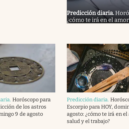
Predicción diaria
.
Horó
¿cómo te irá en el amor,
iaria
.
Horóscopo para
Predicción diaria
.
Horósc
dicción de los astros
Escorpio para HOY, domin
mingo 9 de agosto
agosto: ¿cómo te irá en el
salud y el trabajo?