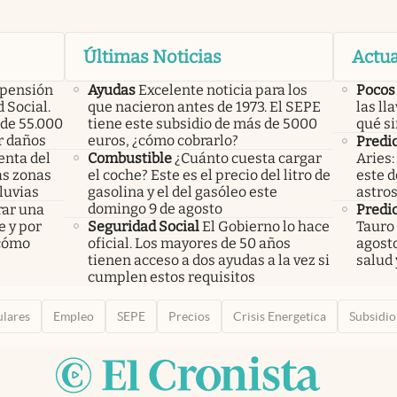
Últimas Noticias
Actua
 pensión
Ayudas
Excelente noticia para los
Pocos
 Social.
que nacieron antes de 1973. El SEPE
las ll
de 55.000
tiene este subsidio de más de 5000
qué si
r daños
euros, ¿cómo cobrarlo?
Predic
enta del
Combustible
¿Cuánto cuesta cargar
Aries:
las zonas
el coche? Este es el precio del litro de
este d
luvias
gasolina y el del gasóleo este
astro
domingo 9 de agosto
rar una
Predic
e y por
Seguridad Social
El Gobierno lo hace
Tauro
 cómo
oficial. Los mayores de 50 años
agosto
tienen acceso a dos ayudas a la vez si
salud 
cumplen estos requisitos
ulares
Empleo
SEPE
Precios
Crisis Energetica
Subsidio