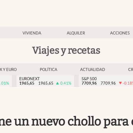
VIVIENDA
ALQUILER
ACCIONES
Viajes y recetas
EX Y EURO
POLÍTICA
ACTUALIDAD
C
EURONEXT
S&P 500
.01
%
1965,65
1965,65
0.41
%
7709,96
7709,96
-0.18
ene un nuevo chollo para c