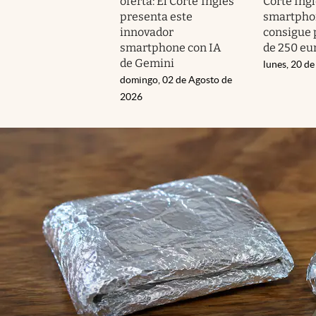
oferta: El Corte Inglés
Corte Ingl
presenta este
smartpho
innovador
consigue
smartphone con IA
de 250 eu
de Gemini
lunes, 20 de
domingo, 02 de Agosto de
2026