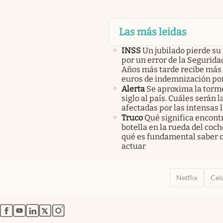
Las más leidas
INSS
Un jubilado pierde su
por un error de la Seguridad
Años más tarde recibe más 
euros de indemnización po
Alerta
Se aproxima la torm
siglo al país. Cuáles serán 
afectadas por las intensas l
Truco
Qué significa encont
botella en la rueda del coch
qué es fundamental saber
actuar
Netflix
Cel
abre en nueva pestaña
abre en nueva pestaña
abre en nueva pestaña
abre en nueva pestaña
abre en nueva pestaña