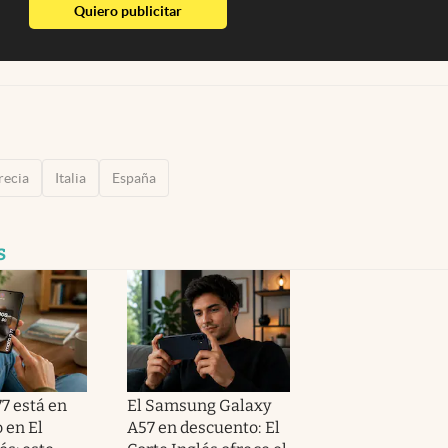
abre en nueva pestaña
Quiero publicitar
recia
Italia
España
s
7 está en
El Samsung Galaxy
 en El
A57 en descuento: El