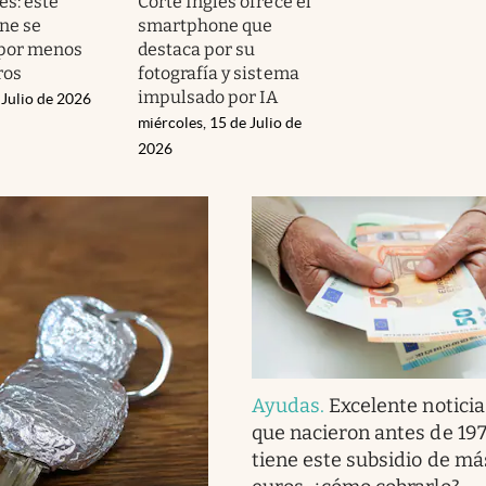
és: este
Corte Inglés ofrece el
ne se
smartphone que
 por menos
destaca por su
ros
fotografía y sistema
impulsado por IA
 Julio de 2026
miércoles, 15 de Julio de
2026
Ayudas
.
Excelente noticia
que nacieron antes de 197
tiene este subsidio de m