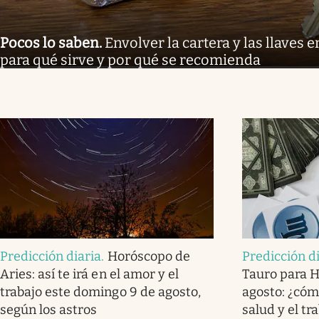
Pocos lo saben
.
Envolver la cartera y las llaves 
para qué sirve y por qué se recomienda
Predicción diaria
.
Horóscopo de
Predicción d
Aries: así te irá en el amor y el
Tauro para 
trabajo este domingo 9 de agosto,
agosto: ¿cómo
según los astros
salud y el tr