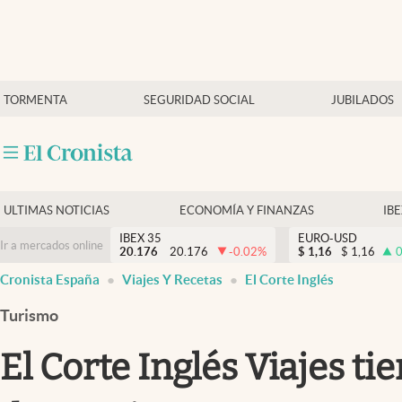
Últimas Noticias
TORMENTA
SEGURIDAD SOCIAL
JUBILADOS
Economía y finanzas
Política
Actualidad
Criptomonedas
ULTIMAS NOTICIAS
ECONOMÍA Y FINANZAS
IB
IBEX 35
EURO-USD
Ir a mercados online
20.176
20.176
-0.02
%
$
1,16
$
1,16
0
Cronista España
Viajes Y Recetas
El Corte Inglés
Turismo
El Corte Inglés Viajes ti