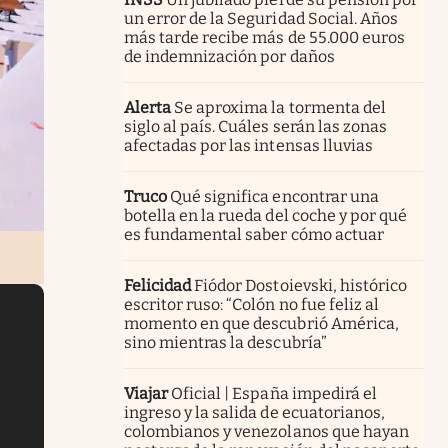
un error de la Seguridad Social. Años
más tarde recibe más de 55.000 euros
de indemnización por daños
Alerta
Se aproxima la tormenta del
siglo al país. Cuáles serán las zonas
afectadas por las intensas lluvias
Truco
Qué significa encontrar una
botella en la rueda del coche y por qué
es fundamental saber cómo actuar
Felicidad
Fiódor Dostoievski, histórico
escritor ruso: “Colón no fue feliz al
momento en que descubrió América,
sino mientras la descubría”
Viajar
Oficial | España impedirá el
ingreso y la salida de ecuatorianos,
colombianos y venezolanos que hayan