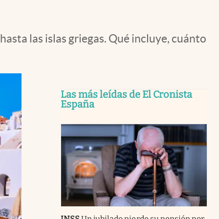
hasta las islas griegas. Qué incluye, cuánto
Las más leídas de El Cronista
España
INSS
Un jubilado pierde su pensión por