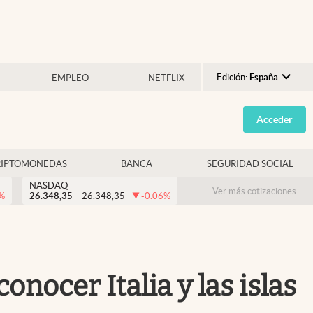
Edición:
España
EMPLEO
NETFLIX
Argentina
Acceder
España
México
RIPTOMONEDAS
BANCA
SEGURIDAD SOCIAL
USA
NASDAQ
Colombia
Ver más cotizaciones
%
26.348,35
26.348,35
-0.06
%
Uruguay
onocer Italia y las islas