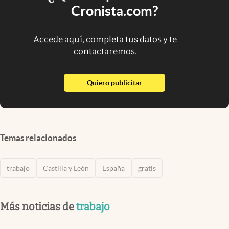
Cronista.com?
Accede aquí, completa tus datos y te
contactaremos.
abre en nueva pestaña
Quiero publicitar
Temas relacionados
trabajo
Castilla y León
España
gratis
Más noticias de
trabajo