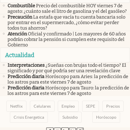
Combustible
Precio del combustible HOY viernes 7 de
agosto: ¿cuánto sale el litro de gasolina y el del gasóleo?
Precaución
La estafa que vacía tu cuenta bancaria solo
por entrar en el supermercado, ¿cómo evitar perder
todos tus ahorros?
Atención
Oficial y confirmado | Los mayores de 60 años
podrán cobrar la pensión si cumplen este requisito del
Gobierno
Actualidad
Interpretaciones
¿Sueñas con brujas todo el tiempo? El
significado y por qué podría ser una revelación clave
Predicción diaria
Horóscopo para Aries: la predicción de
los astros para este viernes 7 de agosto
Predicción diaria
Horóscopo para Tauro: la predicción de
los astros para este viernes 7 de agosto
Netflix
Celulares
Empleo
SEPE
Precios
Crisis Energetica
Subsidio
Horóscopo
abre en nueva pestaña
abre en nueva pestaña
abre en nueva pestaña
abre en nueva pestaña
abre en nueva pestaña