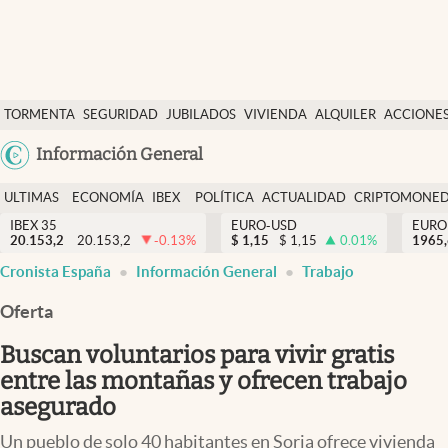
Últimas Noticias
TORMENTA
SEGURIDAD
JUBILADOS
VIVIENDA
ALQUILER
ACCIONE
Economía y finanzas
SOCIAL
Argentina
Información General
Política
España
Actualidad
ULTIMAS
ECONOMÍA
IBEX
POLÍTICA
ACTUALIDAD
CRIPTOMONE
México
NOTICIAS
Y
Y
IBEX 35
EURO-USD
EURO
Criptomonedas
20.153,2
20.153,2
-0.13
%
$
1,15
$
1,15
0.01
%
USA
1965
FINANZAS
EURO
Cronista España
Información General
Trabajo
Colombia
España
Uruguay
Oferta
Buscan voluntarios para vivir gratis
entre las montañas y ofrecen trabajo
asegurado
Un pueblo de solo 40 habitantes en Soria ofrece vivienda