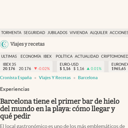
Últimas Noticias
TORMENTA
SEGURIDAD
JUBILADOS
VIVIENDA
ALQUILER
ACCIONE
Economía y finanzas
SOCIAL
Argentina
Viajes y recetas
Política
España
Actualidad
ULTIMAS
ECONOMÍA
IBEX
POLÍTICA
ACTUALIDAD
CRIPTOMONE
México
NOTICIAS
Y
Y
IBEX 35
EURO-USD
EURONE
Criptomonedas
20.176
20.176
-0.02
%
$
1,16
$
1,16
0.01
%
USA
1965,65
FINANZAS
EURO
Cronista España
Viajes Y Recetas
Barcelona
Colombia
España
Uruguay
Experiencias
Barcelona tiene el primer bar de hielo
del mundo en la playa: cómo llegar y
qué pedir
El local gastronómico es uno de los más emblemáticos de