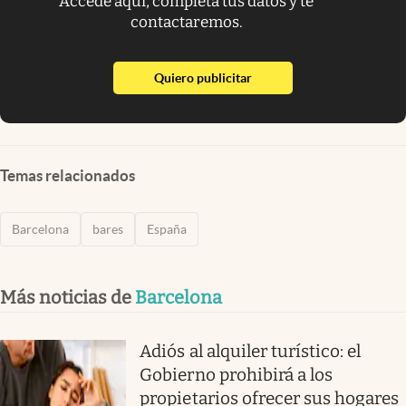
Accede aquí, completa tus datos y te
contactaremos.
abre en nueva pestaña
Quiero publicitar
Temas relacionados
Barcelona
bares
España
Más noticias de
Barcelona
Adiós al alquiler turístico: el
Gobierno prohibirá a los
propietarios ofrecer sus hogares