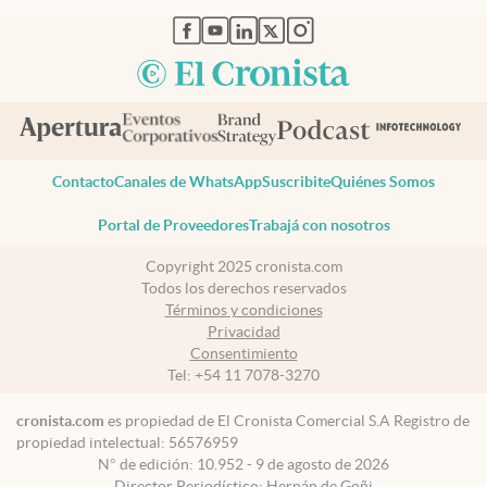
abre en nueva pestaña
abre en nueva pestaña
abre en nueva pestaña
abre en nueva pestaña
abre en nueva pestaña
Contacto
Canales de WhatsApp
Suscribite
Quiénes Somos
Portal de Proveedores
Trabajá con nosotros
Copyright 2025 cronista.com
Todos los derechos reservados
Términos y condiciones
Privacidad
Consentimiento
Tel:
+54 11 7078-3270
cronista.com
es propiedad de El Cronista Comercial S.A Registro de
propiedad intelectual: 56576959
N° de edición: 10.952 - 9 de agosto de 2026
Director Periodístico: Hernán de Goñi