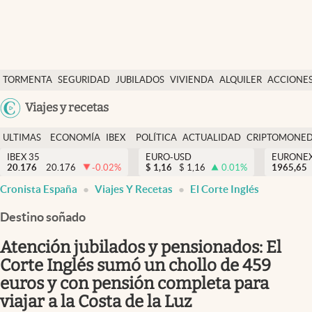
Últimas Noticias
TORMENTA
SEGURIDAD
JUBILADOS
VIVIENDA
ALQUILER
ACCIONE
Economía y finanzas
SOCIAL
Argentina
Viajes y recetas
Política
España
Actualidad
ULTIMAS
ECONOMÍA
IBEX
POLÍTICA
ACTUALIDAD
CRIPTOMONE
México
NOTICIAS
Y
Y
IBEX 35
EURO-USD
EURONE
Criptomonedas
20.176
20.176
-0.02
%
$
1,16
$
1,16
0.01
%
USA
1965,65
FINANZAS
EURO
Cronista España
Viajes Y Recetas
El Corte Inglés
Colombia
España
Uruguay
Destino soñado
Atención jubilados y pensionados: El
Corte Inglés sumó un chollo de 459
euros y con pensión completa para
viajar a la Costa de la Luz