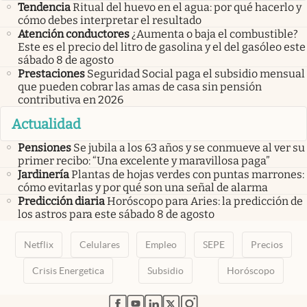
Tendencia
Ritual del huevo en el agua: por qué hacerlo y
cómo debes interpretar el resultado
Atención conductores
¿Aumenta o baja el combustible?
Este es el precio del litro de gasolina y el del gasóleo este
sábado 8 de agosto
Prestaciones
Seguridad Social paga el subsidio mensual
que pueden cobrar las amas de casa sin pensión
contributiva en 2026
Actualidad
Pensiones
Se jubila a los 63 años y se conmueve al ver su
primer recibo: “Una excelente y maravillosa paga”
Jardinería
Plantas de hojas verdes con puntas marrones:
cómo evitarlas y por qué son una señal de alarma
Predicción diaria
Horóscopo para Aries: la predicción de
los astros para este sábado 8 de agosto
Netflix
Celulares
Empleo
SEPE
Precios
Crisis Energetica
Subsidio
Horóscopo
abre en nueva pestaña
abre en nueva pestaña
abre en nueva pestaña
abre en nueva pestaña
abre en nueva pestaña