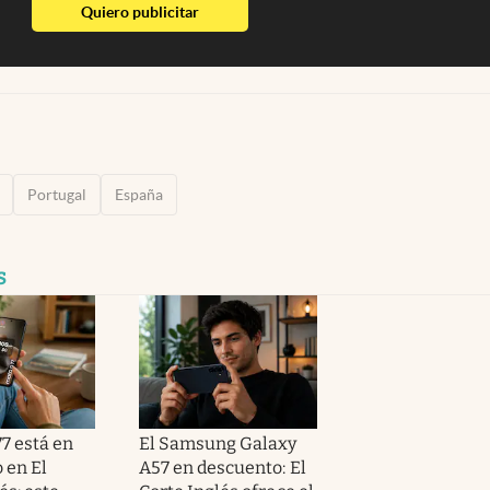
abre en nueva pestaña
Quiero publicitar
Portugal
España
s
7 está en
El Samsung Galaxy
 en El
A57 en descuento: El