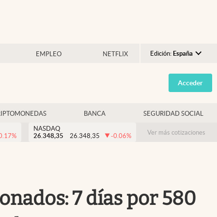
Edición:
España
EMPLEO
NETFLIX
Argentina
Acceder
España
México
RIPTOMONEDAS
BANCA
SEGURIDAD SOCIAL
USA
NASDAQ
Colombia
Ver más cotizaciones
0.17
%
26.348,35
26.348,35
-0.06
%
Uruguay
ionados: 7 días por 580