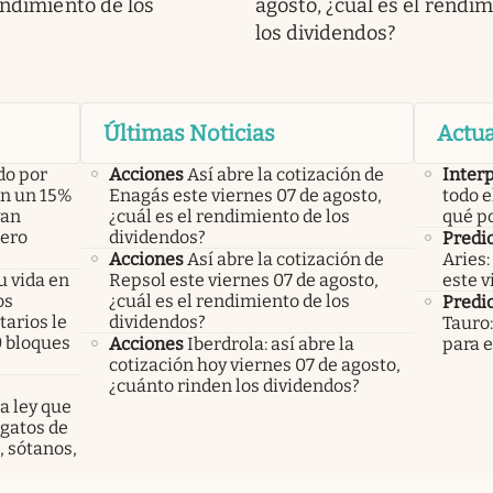
endimiento de los
agosto, ¿cuál es el rendi
los dividendos?
Últimas Noticias
Actua
do por
Acciones
Así abre la cotización de
Inter
án un 15%
Enagás este viernes 07 de agosto,
todo e
yan
¿cuál es el rendimiento de los
qué po
pero
dividendos?
Predic
Acciones
Así abre la cotización de
Aries:
u vida en
Repsol este viernes 07 de agosto,
este v
os
¿cuál es el rendimiento de los
Predic
arios le
dividendos?
Tauro:
0 bloques
Acciones
Iberdrola: así abre la
para e
cotización hoy viernes 07 de agosto,
¿cuánto rinden los dividendos?
a ley que
gatos de
, sótanos,