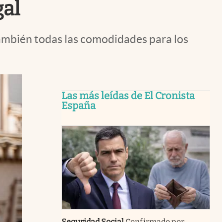
gal
también todas las comodidades para los
Las más leídas de El Cronista
España
Seguridad Social
Confirmado por