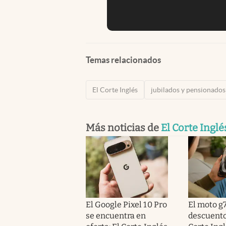
Temas relacionados
El Corte Inglés
jubilados y pensionados
Más noticias de
El Corte Inglé
El Google Pixel 10 Pro
El moto g7
se encuentra en
descuento