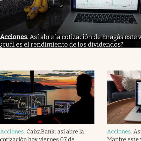
Acciones
.
Así abre la cotización de Enagás este 
¿cuál es el rendimiento de los dividendos?
Acciones
.
CaixaBank: así abre la
Acciones
.
As
cotización hoy viernes 07 de
Mapfre este 