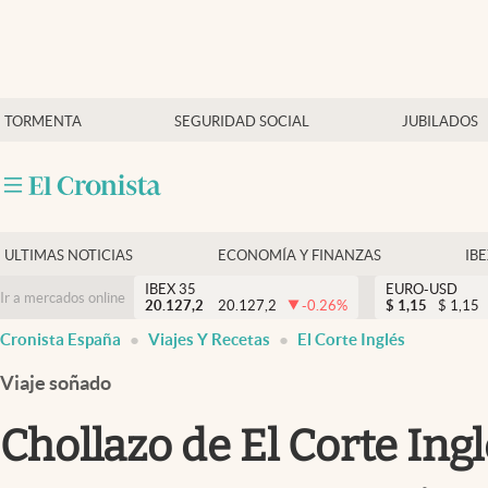
Últimas Noticias
TORMENTA
SEGURIDAD SOCIAL
JUBILADOS
Economía y finanzas
Política
Actualidad
Criptomonedas
ULTIMAS NOTICIAS
ECONOMÍA Y FINANZAS
IB
IBEX 35
EURO-USD
Ir a mercados online
20.127,2
20.127,2
-0.26
%
$
1,15
$
1,15
Cronista España
Viajes Y Recetas
El Corte Inglés
Viaje soñado
Chollazo de El Corte Ing