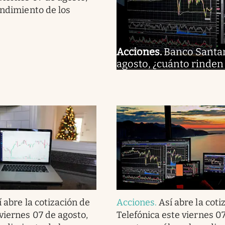
endimiento de los
Acciones
.
Banco Santand
agosto, ¿cuánto rinden
í abre la cotización de
Acciones
.
Así abre la coti
viernes 07 de agosto,
Telefónica este viernes 0