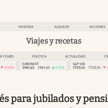
VIVIENDA
ALQUILER
ACCIONES
Viajes y recetas
EX Y EURO
POLÍTICA
ACTUALIDAD
C
EURONEXT
S&P 500
-0.02
%
1965,65
1965,65
0.41
%
7723,55
7723,55
-
lés para jubilados y pens