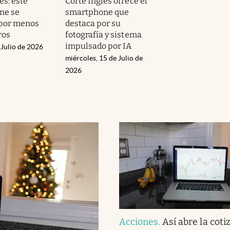
és: este
Corte Inglés ofrece el
ne se
smartphone que
 por menos
destaca por su
ros
fotografía y sistema
impulsado por IA
 Julio de 2026
miércoles, 15 de Julio de
2026
Acciones
.
Así abre la coti