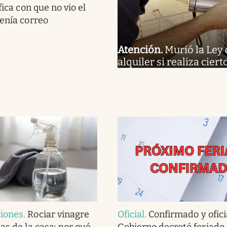
fica con que no vio el
tenía correo
Atención
.
Murió la Ley 
alquiler si realiza cier
iones
.
Rociar vinagre
Oficial
.
Confirmado y oficia