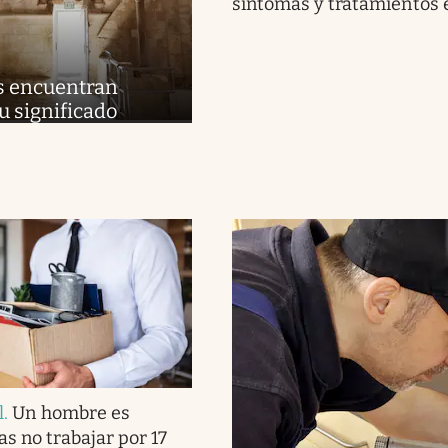
síntomas y tratamientos e
s encuentran
u significado
l
.
Un hombre es
as no trabajar por 17