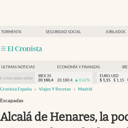
Últimas Noticias
TORMENTA
SEGURIDAD SOCIAL
JUBILADOS
Economía y finanzas
Política
Actualidad
Criptomonedas
ULTIMAS NOTICIAS
ECONOMÍA Y FINANZAS
IB
IBEX 35
EURO-USD
Ir a mercados online
20.180,4
20.180,4
0.62
%
$
1,15
$
1,15
Cronista España
Viajes Y Recetas
Madrid
Escapadas
Alcalá de Henares, la p