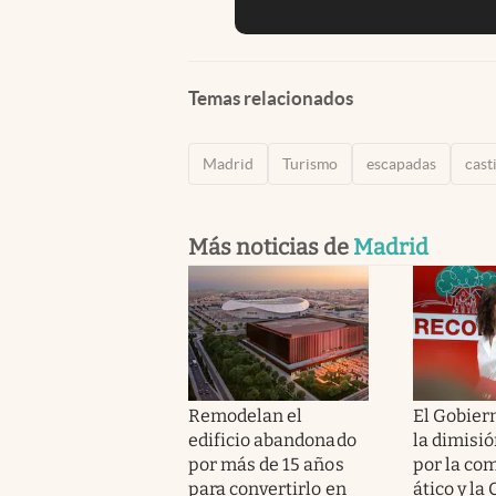
Temas relacionados
Madrid
Turismo
escapadas
cast
Más noticias de
Madrid
Remodelan el
El Gobier
edificio abandonado
la dimisi
por más de 15 años
por la co
para convertirlo en
ático y l