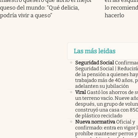
maestro quesero que abrió el mejor
en las esquin
queso del mundo: “Qué delicia,
lo recomiend
podría vivir a queso”
hacerlo
Las más leidas
Seguridad Social
Confirma
Seguridad Social | Reducir
de la pensión a quienes ha
trabajado más de 40 años, 
adelanten su jubilación
Viral
Gastó los ahorros de s
un terreno vacío. Nueve añ
después, un grupo de volunt
construyó una casa con 85
de plástico reciclado
Nueva normativa
Oficial y
confirmado: entra en vigor l
prohíbe mantener perros y 