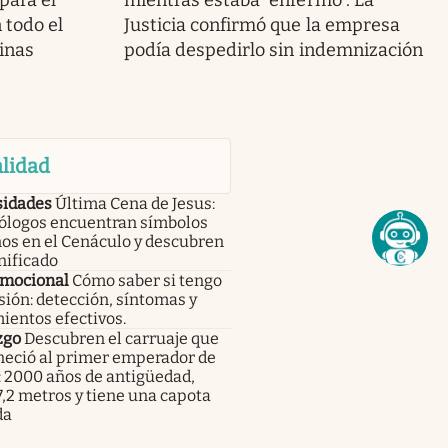
para el
mientras estaba “enfermo”. La
 todo el
Justicia confirmó que la empresa
cinas
podía despedirlo sin indemnización
lidad
sidades
Última Cena de Jesus:
ólogos encuentran símbolos
os en el Cenáculo y descubren
nificado
emocional
Cómo saber si tengo
ión: detección, síntomas y
ientos efectivos.
zgo
Descubren el carruaje que
neció al primer emperador de
: 2000 años de antigüedad,
,2 metros y tiene una capota
da