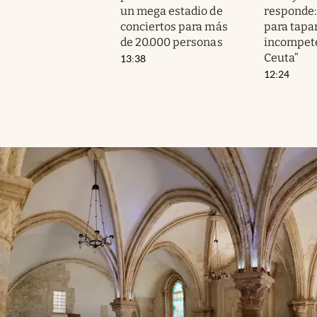
un mega estadio de
responde:
conciertos para más
para tapa
de 20.000 personas
incompet
Ceuta”
13:38
12:24