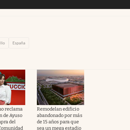
illo
España
no reclama
Remodelan edificio
ón de Ayuso
abandonado por más
mpra del
de 15 años para que
a Comunidad
sea un mega estadio