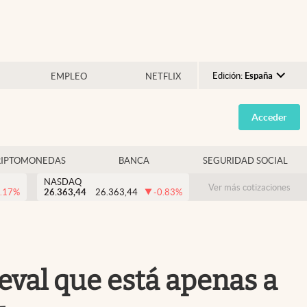
Edición:
España
EMPLEO
NETFLIX
Argentina
Acceder
España
México
RIPTOMONEDAS
BANCA
SEGURIDAD SOCIAL
USA
NASDAQ
Colombia
Ver más cotizaciones
.17
%
26.363,44
26.363,44
-0.83
%
Uruguay
eval que está apenas a