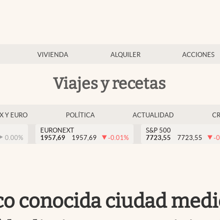
VIVIENDA
ALQUILER
ACCIONES
Viajes y recetas
EX Y EURO
POLÍTICA
ACTUALIDAD
C
EURONEXT
S&P 500
0.00
%
1957,69
1957,69
-0.01
%
7723,55
7723,55
-0
oco conocida ciudad medi