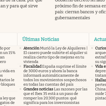
as de la casa: por qué
Gobierno decretó feriado 
an y para qué sirve
próximo fin de semana en
país: cierran bancos y ofi
gubernamentales
Últimas Noticias
Actua
do por
Atención
Murió la Ley de Alquileres |
Curio
án un 15%
El casero puede subirte el alquiler si
arque
yan
realiza cierto tipo de mejoras en tu
extrañ
pero
vivienda
su sig
Fiscalidad
España suprime el límite
Vida 
u vida en
de 3000 euros y ahora la banca
depres
os
informará automáticamente de
tratam
arios le
todos los movimientos sospechosos
Halla
0 bloques
en todas las cuentas del país
perte
Grandes noticias
Las razones por las
China
que el Ibex 35 está a un paso de
mide 7
a ley que
romper los 20.300 puntos: qué
pinta
gatos de
significa para los inversionistas