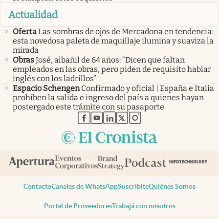
Actualidad
Oferta
Las sombras de ojos de Mercadona en tendencia:
esta novedosa paleta de maquillaje ilumina y suaviza la
mirada
Obras
José, albañil de 64 años: “Dicen que faltan
empleados en las obras, pero piden de requisito hablar
inglés con los ladrillos”
Espacio Schengen
Confirmado y oficial | España e Italia
prohíben la salida e ingreso del país a quienes hayan
postergado este trámite con su pasaporte
abre en nueva pestaña
abre en nueva pestaña
abre en nueva pestaña
abre en nueva pestaña
abre en nueva pestaña
Contacto
Canales de WhatsApp
Suscribite
Quiénes Somos
Portal de Proveedores
Trabajá con nosotros