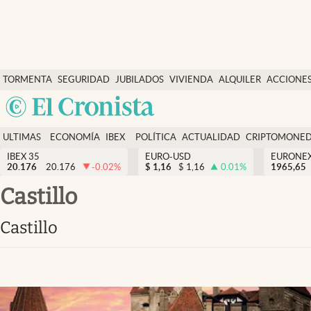
Últimas Noticias
TORMENTA
SEGURIDAD
JUBILADOS
VIVIENDA
ALQUILER
ACCIONE
Economía y finanzas
SOCIAL
Argentina
Política
España
Actualidad
ULTIMAS
ECONOMÍA
IBEX
POLÍTICA
ACTUALIDAD
CRIPTOMONE
México
NOTICIAS
Y
Y
IBEX 35
EURO-USD
EURONE
Criptomonedas
20.176
20.176
-0.02
%
$
1,16
$
1,16
0.01
%
USA
1965,65
FINANZAS
EURO
Colombia
castillo
España
Uruguay
castillo