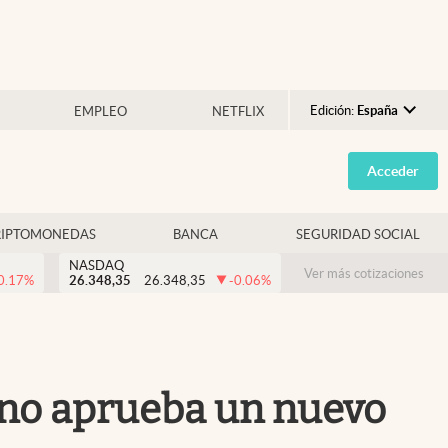
Edición:
España
EMPLEO
NETFLIX
Argentina
Acceder
España
México
RIPTOMONEDAS
BANCA
SEGURIDAD SOCIAL
USA
NASDAQ
Colombia
Ver más cotizaciones
0.17
%
26.348,35
26.348,35
-0.06
%
Uruguay
erno aprueba un nuevo