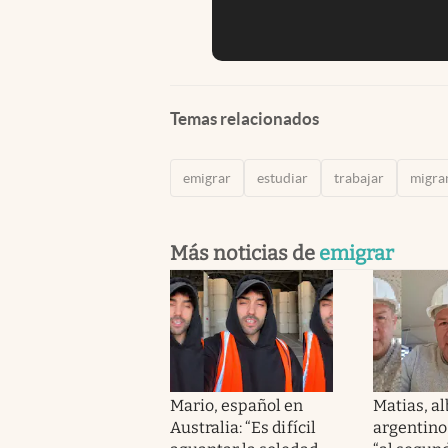
Temas relacionados
emigrar
estudiar
trabajar
migra
Más noticias de
emigrar
Mario, español en
Matias, al
Australia: “Es difícil
argentino