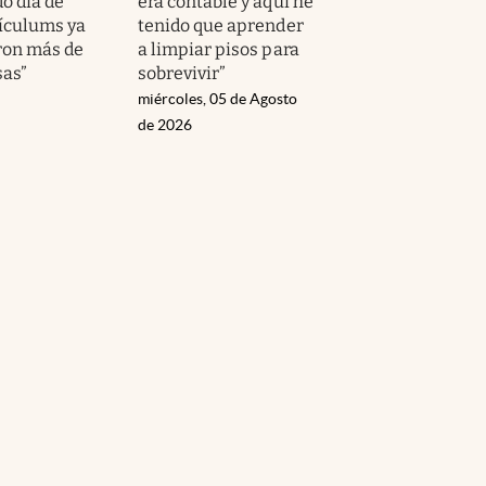
o día de
era contable y aquí he
rículums ya
tenido que aprender
ron más de
a limpiar pisos para
as”
sobrevivir”
miércoles, 05 de Agosto
de 2026