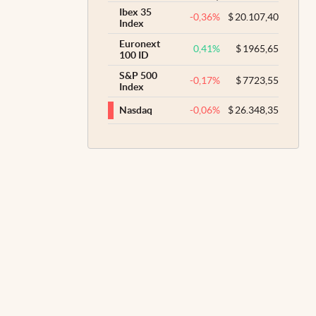
Ibex 35
-0,36
%
$
20.107,40
Index
Euronext
0,41
%
$
1965,65
100 ID
S&P 500
-0,17
%
$
7723,55
Index
-0,06
%
$
26.348,35
Nasdaq