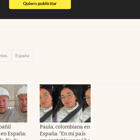
abre en nueva pestaña
Quiero publicitar
ntes
España
bañil
Paula, colombiana en
 en España:
España: “En mi país