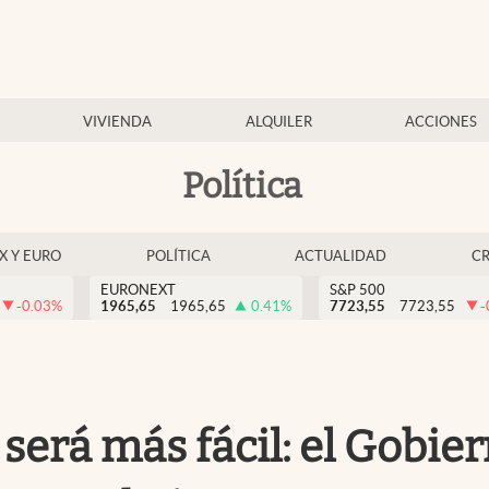
VIVIENDA
ALQUILER
ACCIONES
Política
EX Y EURO
POLÍTICA
ACTUALIDAD
C
EURONEXT
S&P 500
-0.03
%
1965,65
1965,65
0.41
%
7723,55
7723,55
-
será más fácil: el Gobi