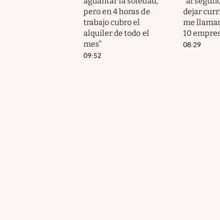
aguantar la soledad,
“al segund
pero en 4 horas de
dejar cur
trabajo cubro el
me llama
alquiler de todo el
10 empres
mes”
08:29
09:52