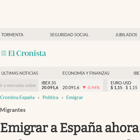
Últimas Noticias
TORMENTA
SEGURIDAD SOCIAL
JUBILADOS
Economía y finanzas
Política
Actualidad
Criptomonedas
ULTIMAS NOTICIAS
ECONOMÍA Y FINANZAS
IB
IBEX 35
EURO-USD
Ir a mercados online
20.091,6
20.091,6
-0.44
%
$
1,15
$
1,15
Cronista España
Política
Emigrar
Migrantes
Emigrar a España ahora 