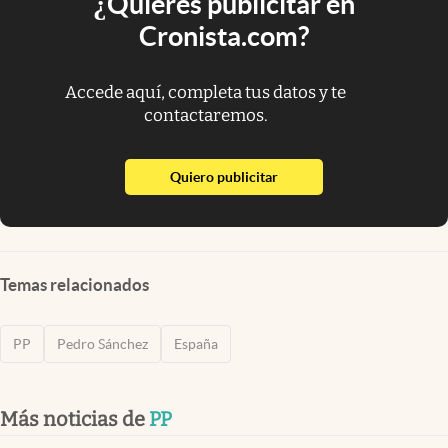
¿Quieres publicitar en
Cronista.com?
Accede aquí, completa tus datos y te
contactaremos.
abre en nueva pestaña
Quiero publicitar
Temas relacionados
PP
Pedro Sánchez
España
Más noticias de
PP