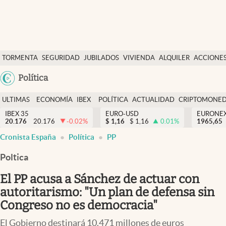
Últimas Noticias
TORMENTA
SEGURIDAD
JUBILADOS
VIVIENDA
ALQUILER
ACCIONE
Economía y finanzas
SOCIAL
Argentina
Política
Política
España
Actualidad
ULTIMAS
ECONOMÍA
IBEX
POLÍTICA
ACTUALIDAD
CRIPTOMONE
México
NOTICIAS
Y
Y
IBEX 35
EURO-USD
EURONE
Criptomonedas
20.176
20.176
-0.02
%
$
1,16
$
1,16
0.01
%
USA
1965,65
FINANZAS
EURO
Cronista España
Política
PP
Colombia
España
Uruguay
Poltica
El PP acusa a Sánchez de actuar con
autoritarismo: "Un plan de defensa sin
Congreso no es democracia"
El Gobierno destinará 10.471 millones de euros