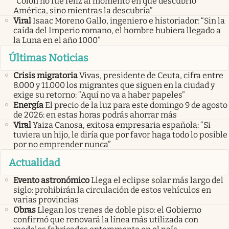
“Colón no fue feliz al momento en que descubrió
América, sino mientras la descubría”
Viral
Isaac Moreno Gallo, ingeniero e historiador: “Sin la
caída del Imperio romano, el hombre hubiera llegado a
la Luna en el año 1000”
Últimas Noticias
Crisis migratoria
Vivas, presidente de Ceuta, cifra entre
8.000 y 11.000 los migrantes que siguen en la ciudad y
exige su retorno: “Aquí no va a haber papeles”
Energía
El precio de la luz para este domingo 9 de agosto
de 2026: en estas horas podrás ahorrar más
Viral
Yaiza Canosa, exitosa empresaria española: “Si
tuviera un hijo, le diría que por favor haga todo lo posible
por no emprender nunca”
Actualidad
Evento astronómico
Llega el eclipse solar más largo del
siglo: prohibirán la circulación de estos vehículos en
varias provincias
Obras
Llegan los trenes de doble piso: el Gobierno
confirmó que renovará la línea más utilizada con