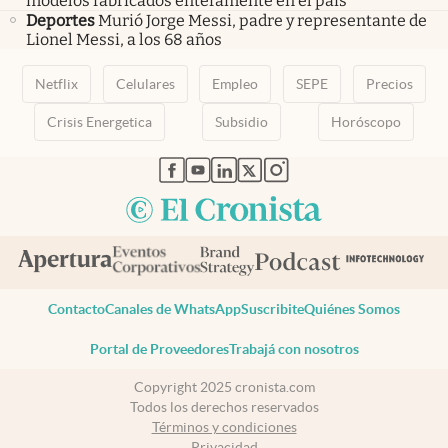
modelos fabricados enteramente en el país
Deportes
Murió Jorge Messi, padre y representante de
Lionel Messi, a los 68 años
Netflix
Celulares
Empleo
SEPE
Precios
Crisis Energetica
Subsidio
Horóscopo
abre en nueva pestaña
abre en nueva pestaña
abre en nueva pestaña
abre en nueva pestaña
abre en nueva pestaña
Contacto
Canales de WhatsApp
Suscribite
Quiénes Somos
Portal de Proveedores
Trabajá con nosotros
Copyright 2025 cronista.com
Todos los derechos reservados
Términos y condiciones
Privacidad