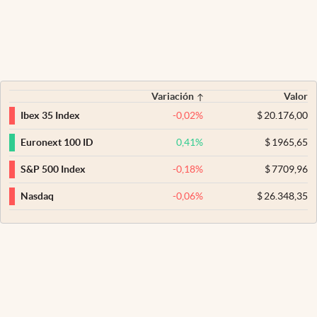
Variación
Valor
-0,02
%
$
20.176,00
Ibex 35 Index
0,41
%
$
1965,65
Euronext 100 ID
-0,18
%
$
7709,96
S&P 500 Index
-0,06
%
$
26.348,35
Nasdaq