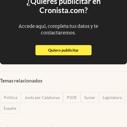
¿Quieres publicitar en
Cronista.com?
Accede aquí, completa tus datos y te
contactaremos.
abre en nueva pestaña
Quiero publicitar
Temas relacionados
Política
Junts per Catalunya
PSOE
Sumar
Legislatura
España