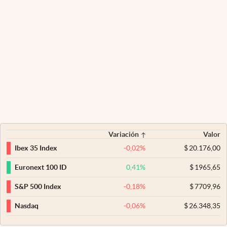
Variación
Valor
-0,02
%
$
20.176,00
Ibex 35 Index
0,41
%
$
1965,65
Euronext 100 ID
-0,18
%
$
7709,96
S&P 500 Index
-0,06
%
$
26.348,35
Nasdaq