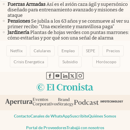
Fuerzas Armadas
Así es el avión caza ágil y supersónico
diseñado para entrenamiento avanzado y misiones de
ataque
Pensiones
Se jubila a los 63 años y se conmueve al ver su
primer recibo: “Una excelente y maravillosa paga”
Jardinería
Plantas de hojas verdes con puntas marrones:
cómo evitarlas y por qué son una señal de alarma
Netflix
Celulares
Empleo
SEPE
Precios
Crisis Energetica
Subsidio
Horóscopo
abre en nueva pestaña
abre en nueva pestaña
abre en nueva pestaña
abre en nueva pestaña
abre en nueva pestaña
Contacto
Canales de WhatsApp
Suscribite
Quiénes Somos
Portal de Proveedores
Trabajá con nosotros