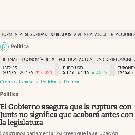
Últimas Noticias
TORMENTA
SEGURIDAD
JUBILADOS
VIVIENDA
ALQUILER
ACCIONE
Economía y finanzas
SOCIAL
Argentina
Política
Política
España
Actualidad
ULTIMAS
ECONOMÍA
IBEX
POLÍTICA
ACTUALIDAD
CRIPTOMONE
México
NOTICIAS
Y
Y
IBEX 35
EURO-USD
EURONE
Criptomonedas
20.176
20.176
-0.02
%
$
1,16
$
1,16
0.01
%
USA
1965,65
FINANZAS
EURO
Cronista España
Política
Política
Colombia
España
Uruguay
Política
El Gobierno asegura que la ruptura con
Junts no significa que acabará antes con
la legislatura
Los grupos parlamentarios creen que la agrupación