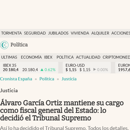
Últimas Noticias
TORMENTA
SEGURIDAD
JUBILADOS
VIVIENDA
ALQUILER
ACCIONE
Economía y finanzas
SOCIAL
Argentina
Política
Política
España
Actualidad
ULTIMAS
ECONOMÍA
IBEX
POLÍTICA
ACTUALIDAD
CRIPTOMONE
México
NOTICIAS
Y
Y
IBEX 35
EURO-USD
EURO
Criptomonedas
20.180,4
20.180,4
0.62
%
$
1,15
$
1,15
0.00
%
USA
1957,
FINANZAS
EURO
abre en nueva pestaña
abre en nueva pestaña
abre en nueva pestaña
abre en nueva pestaña
Cronista España
Política
Justicia
Colombia
España
Uruguay
Justicia
Álvaro García Ortiz mantiene su cargo
como fiscal general del Estado: lo
decidió el Tribunal Supremo
Así lo ha decidido el Tribunal Supremo. Todos los detalles,