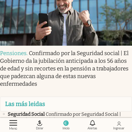
Pensiones
.
Confirmado por la Seguridad social | El
Gobierno da la jubilación anticipada a los 56 años
de edad y sin recortes en la pensión a trabajadores
que padezcan alguna de estas nuevas
enfermedades
Las más leidas
Seguridad Social
Confirmado por Seguridad Social |
Reducirán un 15% de la pensión a quienes hayan
trabajado más de 40 años, pero adelanten su jubilación
Dolar
Inicio
Alertas
Ingresar
Menú
Viral
Gastó los ahorros de su vida en un terreno vacío.