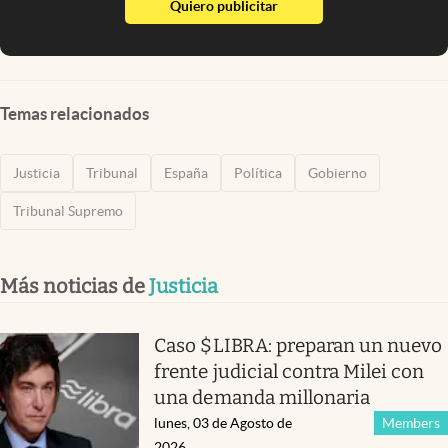
abre en nueva pestaña
Quiero publicitar
Temas relacionados
Justicia
Tribunal
España
Política
Gobierno
Tribunal Supremo
Más noticias de
Justicia
Caso $LIBRA: preparan un nuevo
frente judicial contra Milei con
una demanda millonaria
lunes, 03 de Agosto de
Members
2026