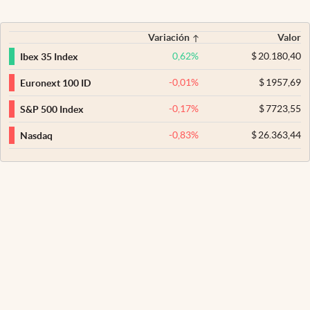
Variación
Valor
0,62
%
$
20.180,40
Ibex 35 Index
-0,01
%
$
1957,69
Euronext 100 ID
-0,17
%
$
7723,55
S&P 500 Index
-0,83
%
$
26.363,44
Nasdaq