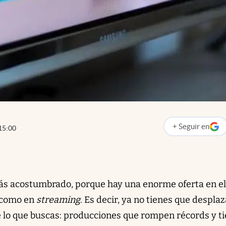
+
Seguir
en
15:00
abre en nueva p
estás acostumbrado, porque hay una enorme oferta en el
s como en
streaming
. Es decir, ya no tienes que despla
 lo que buscas: producciones que rompen récords y t