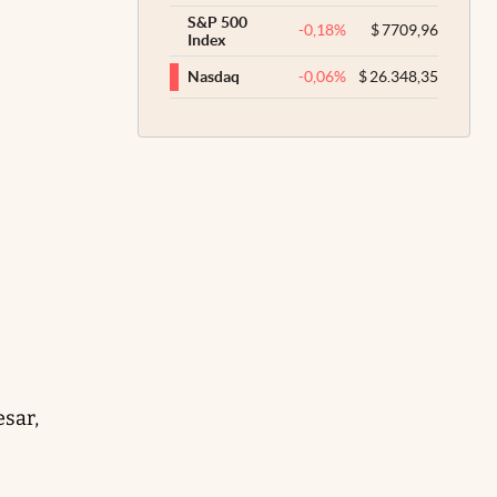
S&P 500
-0,18
%
$
7709,96
Index
-0,06
%
$
26.348,35
Nasdaq
esar,