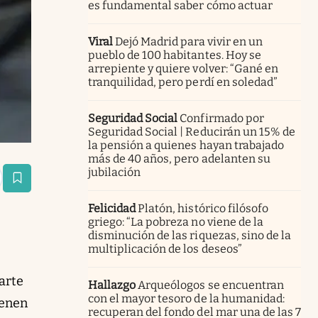
es fundamental saber cómo actuar
Viral
Dejó Madrid para vivir en un
pueblo de 100 habitantes. Hoy se
arrepiente y quiere volver: “Gané en
tranquilidad, pero perdí en soledad”
Seguridad Social
Confirmado por
Seguridad Social | Reducirán un 15% de
la pensión a quienes hayan trabajado
más de 40 años, pero adelanten su
jubilación
estaña
Felicidad
Platón, histórico filósofo
griego: “La pobreza no viene de la
disminución de las riquezas, sino de la
multiplicación de los deseos”
zarte
Hallazgo
Arqueólogos se encuentran
con el mayor tesoro de la humanidad:
ienen
recuperan del fondo del mar una de las 7