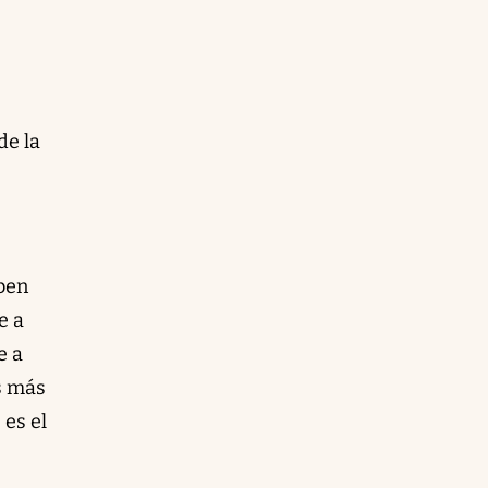
de la
aben
e a
e a
s más
es el