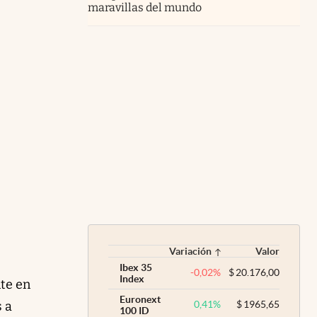
maravillas del mundo
Variación
Valor
Ibex 35
-0,02
%
$
20.176,00
Index
nte en
Euronext
s a
0,41
%
$
1965,65
100 ID