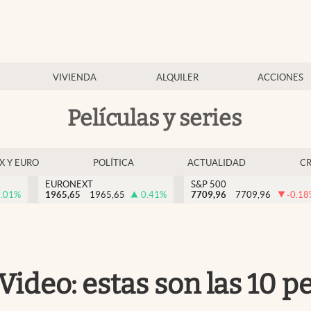
VIVIENDA
ALQUILER
ACCIONES
Películas y series
EX Y EURO
POLÍTICA
ACTUALIDAD
C
EURONEXT
S&P 500
.01
%
1965,65
1965,65
0.41
%
7709,96
7709,96
-0.18
deo: estas son las 10 pe