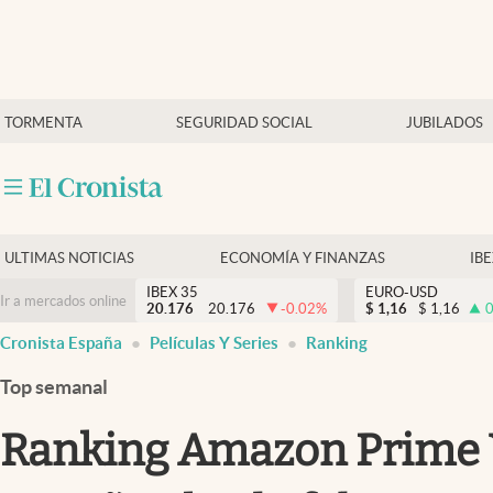
Últimas Noticias
TORMENTA
SEGURIDAD SOCIAL
JUBILADOS
Economía y finanzas
Política
Actualidad
Criptomonedas
ULTIMAS NOTICIAS
ECONOMÍA Y FINANZAS
IB
IBEX 35
EURO-USD
Ir a mercados online
20.176
20.176
-0.02
%
$
1,16
$
1,16
0
Cronista España
Películas Y Series
Ranking
Top semanal
Ranking Amazon Prime Vi