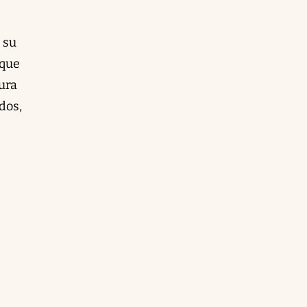
 su
 que
ura
dos,