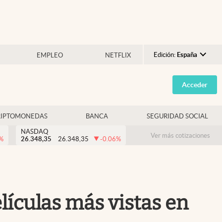
Edición:
España
EMPLEO
NETFLIX
Argentina
Acceder
España
México
RIPTOMONEDAS
BANCA
SEGURIDAD SOCIAL
USA
NASDAQ
Colombia
Ver más cotizaciones
%
26.348,35
26.348,35
-0.06
%
Uruguay
lículas más vistas en