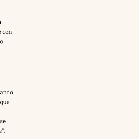
u
e con
go
jando
 que
 se
".