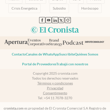
Crisis Energetica
Subsidio
Horóscopo
abre en nueva pestaña
abre en nueva pestaña
abre en nueva pestaña
abre en nueva pestaña
abre en nueva pestaña
Contacto
Canales de WhatsApp
Suscribite
Quiénes Somos
Portal de Proveedores
Trabajá con nosotros
Copyright 2025 cronista.com
Todos los derechos reservados
Términos y condiciones
Privacidad
Consentimiento
Tel:
+54 11 7078-3270
cronista.com
es propiedad de El Cronista Comercial S.A Registro de