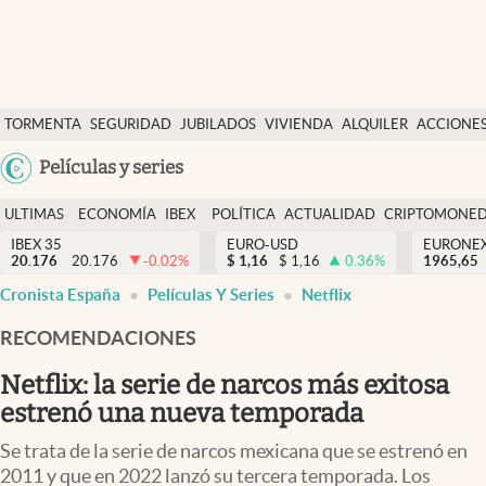
Últimas Noticias
TORMENTA
SEGURIDAD
JUBILADOS
VIVIENDA
ALQUILER
ACCIONE
Economía y finanzas
SOCIAL
Argentina
Películas y series
Política
España
Actualidad
ULTIMAS
ECONOMÍA
IBEX
POLÍTICA
ACTUALIDAD
CRIPTOMONE
México
NOTICIAS
Y
Y
IBEX 35
EURO-USD
EURONE
Criptomonedas
20.176
20.176
-0.02
%
$
1,16
$
1,16
0.36
%
USA
1965,65
FINANZAS
EURO
Cronista España
Películas Y Series
Netflix
Colombia
España
Uruguay
RECOMENDACIONES
Netflix: la serie de narcos más exitosa
estrenó una nueva temporada
Se trata de la serie de narcos mexicana que se estrenó en
2011 y que en 2022 lanzó su tercera temporada. Los