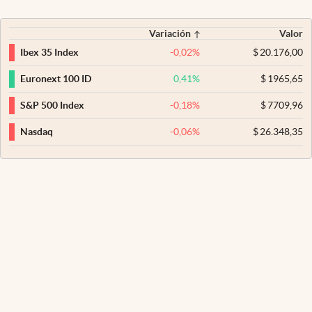
Variación
Valor
-0,02
%
$
20.176,00
Ibex 35 Index
0,41
%
$
1965,65
Euronext 100 ID
-0,18
%
$
7709,96
S&P 500 Index
-0,06
%
$
26.348,35
Nasdaq