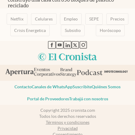
reciclado
Netflix
Celulares
Empleo
SEPE
Precios
Crisis Energetica
Subsidio
Horóscopo
abre en nueva pestaña
abre en nueva pestaña
abre en nueva pestaña
abre en nueva pestaña
abre en nueva pestaña
Contacto
Canales de WhatsApp
Suscribite
Quiénes Somos
Portal de Proveedores
Trabajá con nosotros
Copyright 2025 cronista.com
Todos los derechos reservados
Términos y condiciones
Privacidad
Consentimiento