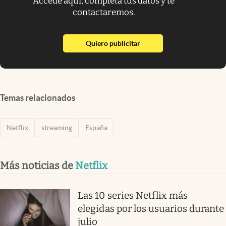
Accede aquí, completa tus datos y te
contactaremos.
abre en nueva pestaña
Quiero publicitar
Temas relacionados
Netflix
streaming
España
Más noticias de
Netflix
Las 10 series Netflix más
elegidas por los usuarios durante
julio