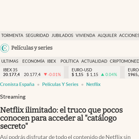
Últimas Noticias
TORMENTA
SEGURIDAD
JUBILADOS
VIVIENDA
ALQUILER
ACCIONE
Economía y finanzas
SOCIAL
Argentina
Películas y series
Política
España
Actualidad
ULTIMAS
ECONOMÍA
IBEX
POLÍTICA
ACTUALIDAD
CRIPTOMONE
México
NOTICIAS
Y
Y
IBEX 35
EURO-USD
EURO
Criptomonedas
20.177,4
20.177,4
-0.01
%
$
1,15
$
1,15
0.04
%
USA
1965
FINANZAS
EURO
Cronista España
Películas Y Series
Netflix
Colombia
España
Uruguay
Streaming
Netflix ilimitado: el truco que pocos
conocen para acceder al "catálogo
secreto"
Así podrás disfrutar de todo el contenido de Netflix sin