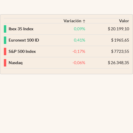
Variación
Valor
0,09
%
$
20.199,10
Ibex 35 Index
0,41
%
$
1965,65
Euronext 100 ID
-0,17
%
$
7723,55
S&P 500 Index
-0,06
%
$
26.348,35
Nasdaq