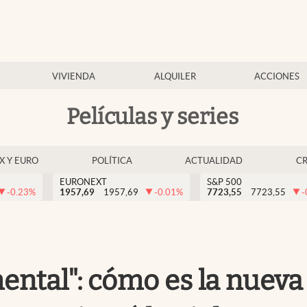
VIVIENDA
ALQUILER
ACCIONES
Películas y series
EX Y EURO
POLÍTICA
ACTUALIDAD
C
EURONEXT
S&P 500
-0.23
%
1957,69
1957,69
-0.01
%
7723,55
7723,55
-
ental": cómo es la nueva