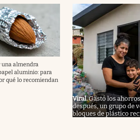
r una almendra
papel aluminio: para
por qué lo recomiendan
Viral
.
Gastó los ahorros
después, un grupo de v
bloques de plástico rec