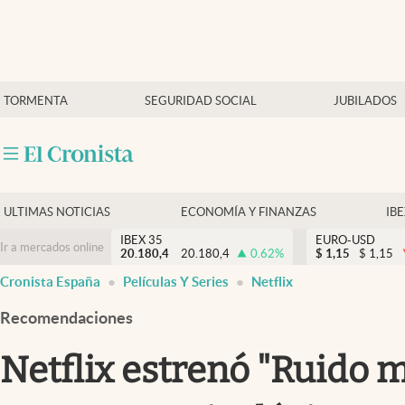
Últimas Noticias
TORMENTA
SEGURIDAD SOCIAL
JUBILADOS
Economía y finanzas
Política
Actualidad
Criptomonedas
ULTIMAS NOTICIAS
ECONOMÍA Y FINANZAS
IB
IBEX 35
EURO-USD
Ir a mercados online
20.180,4
20.180,4
0.62
%
$
1,15
$
1,15
Cronista España
Películas Y Series
Netflix
Recomendaciones
Netflix estrenó "Ruido m