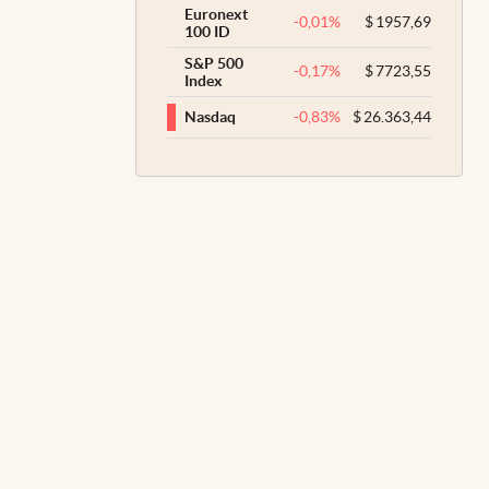
Euronext
-0,01
%
$
1957,69
100 ID
S&P 500
-0,17
%
$
7723,55
Index
-0,83
%
$
26.363,44
Nasdaq