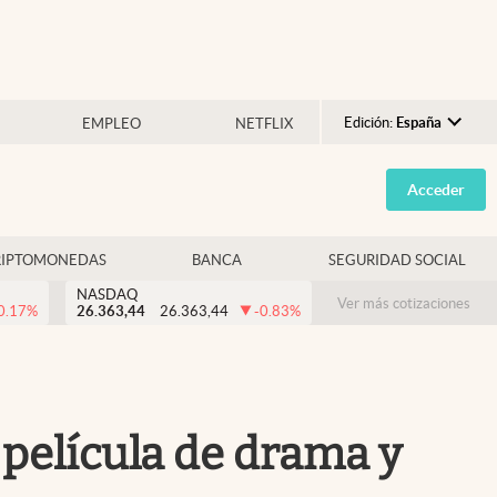
Edición:
España
EMPLEO
NETFLIX
Argentina
Acceder
España
México
RIPTOMONEDAS
BANCA
SEGURIDAD SOCIAL
USA
NASDAQ
Colombia
Ver más cotizaciones
0.17
%
26.363,44
26.363,44
-0.83
%
Uruguay
 película de drama y