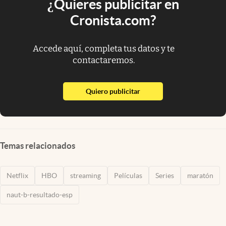
¿Quieres publicitar en
Cronista.com?
Accede aquí, completa tus datos y te
contactaremos.
abre en nueva pestaña
Quiero publicitar
Temas relacionados
Netflix
HBO
streaming
Películas
Series
maratón
naut-b-resultado-esp