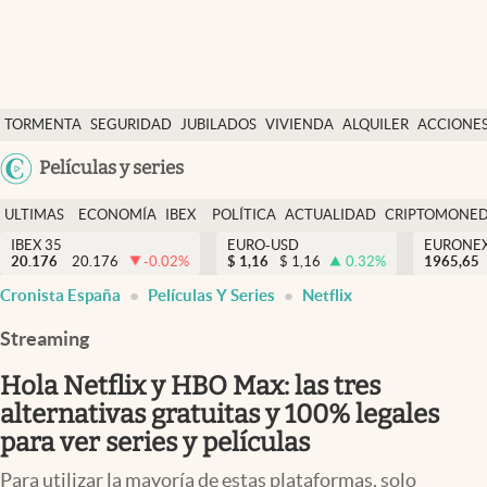
Últimas Noticias
TORMENTA
SEGURIDAD
JUBILADOS
VIVIENDA
ALQUILER
ACCIONE
Economía y finanzas
SOCIAL
Argentina
Películas y series
Política
España
Actualidad
ULTIMAS
ECONOMÍA
IBEX
POLÍTICA
ACTUALIDAD
CRIPTOMONE
México
NOTICIAS
Y
Y
IBEX 35
EURO-USD
EURONE
Criptomonedas
20.176
20.176
-0.02
%
$
1,16
$
1,16
0.32
%
USA
1965,65
FINANZAS
EURO
Cronista España
Películas Y Series
Netflix
Colombia
España
Uruguay
Streaming
Hola Netflix y HBO Max: las tres
alternativas gratuitas y 100% legales
para ver series y películas
Para utilizar la mayoría de estas plataformas, solo