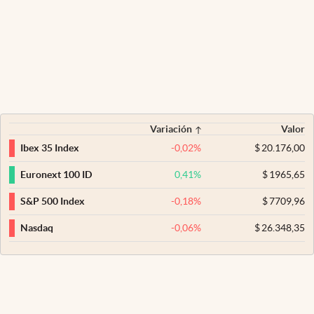
Variación
Valor
-0,02
%
$
20.176,00
Ibex 35 Index
0,41
%
$
1965,65
Euronext 100 ID
-0,18
%
$
7709,96
S&P 500 Index
-0,06
%
$
26.348,35
Nasdaq