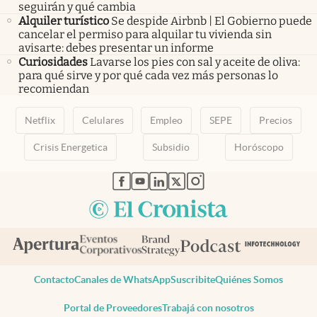
seguirán y qué cambia
Alquiler turístico
Se despide Airbnb | El Gobierno puede
cancelar el permiso para alquilar tu vivienda sin
avisarte: debes presentar un informe
Curiosidades
Lavarse los pies con sal y aceite de oliva:
para qué sirve y por qué cada vez más personas lo
recomiendan
Netflix
Celulares
Empleo
SEPE
Precios
Crisis Energetica
Subsidio
Horóscopo
abre en nueva pestaña
abre en nueva pestaña
abre en nueva pestaña
abre en nueva pestaña
abre en nueva pestaña
Contacto
Canales de WhatsApp
Suscribite
Quiénes Somos
Portal de Proveedores
Trabajá con nosotros