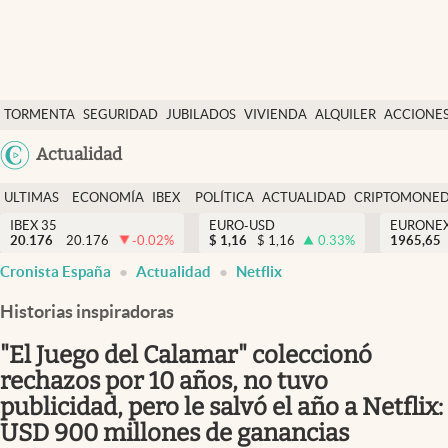
Últimas Noticias
TORMENTA
SEGURIDAD
JUBILADOS
VIVIENDA
ALQUILER
ACCIONE
Economía y finanzas
SOCIAL
Argentina
Actualidad
Política
España
Actualidad
ULTIMAS
ECONOMÍA
IBEX
POLÍTICA
ACTUALIDAD
CRIPTOMONE
México
NOTICIAS
Y
Y
IBEX 35
EURO-USD
EURONE
Criptomonedas
20.176
20.176
-0.02
%
$
1,16
$
1,16
0.33
%
USA
1965,65
FINANZAS
EURO
Cronista España
Actualidad
Netflix
Colombia
España
Uruguay
Historias inspiradoras
"El Juego del Calamar" coleccionó
rechazos por 10 años, no tuvo
publicidad, pero le salvó el año a Netflix:
USD 900 millones de ganancias