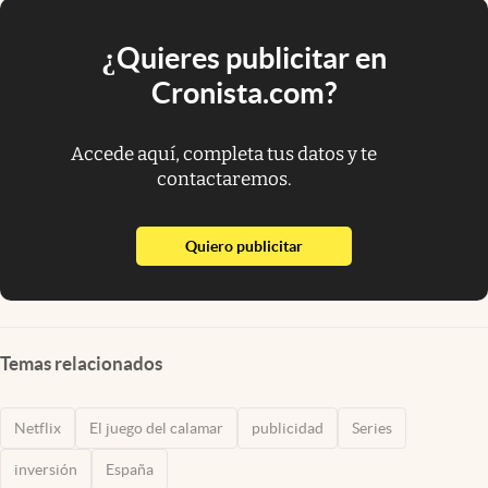
¿Quieres publicitar en
Cronista.com?
Accede aquí, completa tus datos y te
contactaremos.
abre en nueva pestaña
Quiero publicitar
Temas relacionados
Netflix
El juego del calamar
publicidad
Series
inversión
España