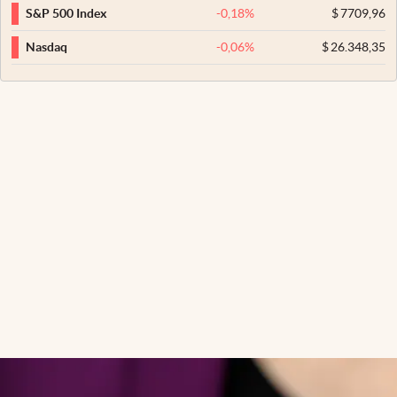
-0,18
%
$
7709,96
S&P 500 Index
-0,06
%
$
26.348,35
Nasdaq