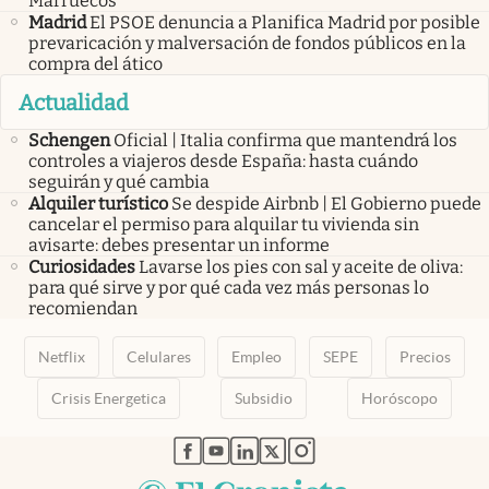
Marruecos
Madrid
El PSOE denuncia a Planifica Madrid por posible
prevaricación y malversación de fondos públicos en la
compra del ático
Actualidad
Schengen
Oficial | Italia confirma que mantendrá los
controles a viajeros desde España: hasta cuándo
seguirán y qué cambia
Alquiler turístico
Se despide Airbnb | El Gobierno puede
cancelar el permiso para alquilar tu vivienda sin
avisarte: debes presentar un informe
Curiosidades
Lavarse los pies con sal y aceite de oliva:
para qué sirve y por qué cada vez más personas lo
recomiendan
Netflix
Celulares
Empleo
SEPE
Precios
Crisis Energetica
Subsidio
Horóscopo
abre en nueva pestaña
abre en nueva pestaña
abre en nueva pestaña
abre en nueva pestaña
abre en nueva pestaña