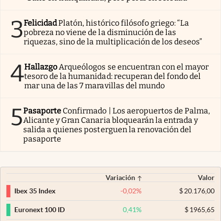
3
Felicidad
Platón, histórico filósofo griego: “La
pobreza no viene de la disminución de las
riquezas, sino de la multiplicación de los deseos”
4
Hallazgo
Arqueólogos se encuentran con el mayor
tesoro de la humanidad: recuperan del fondo del
mar una de las 7 maravillas del mundo
5
Pasaporte
Confirmado | Los aeropuertos de Palma,
Alicante y Gran Canaria bloquearán la entrada y
salida a quienes posterguen la renovación del
pasaporte
Variación
Valor
-0,02
%
$
20.176,00
Ibex 35 Index
0,41
%
$
1965,65
Euronext 100 ID