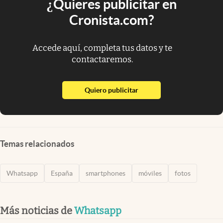
¿Quieres publicitar en
Cronista.com?
Accede aquí, completa tus datos y te
contactaremos.
abre en nueva pestaña
Quiero publicitar
Temas relacionados
Whatsapp
España
smartphones
móviles
fotos
Más noticias de
Whatsapp