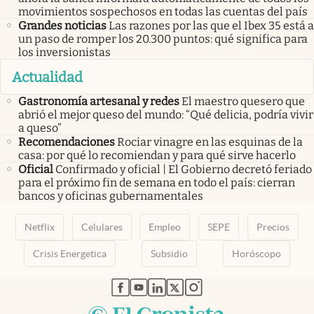
movimientos sospechosos en todas las cuentas del país
Grandes noticias
Las razones por las que el Ibex 35 está a
un paso de romper los 20.300 puntos: qué significa para
los inversionistas
Actualidad
Gastronomía artesanal y redes
El maestro quesero que
abrió el mejor queso del mundo: “Qué delicia, podría vivir
a queso”
Recomendaciones
Rociar vinagre en las esquinas de la
casa: por qué lo recomiendan y para qué sirve hacerlo
Oficial
Confirmado y oficial | El Gobierno decretó feriado
para el próximo fin de semana en todo el país: cierran
bancos y oficinas gubernamentales
Netflix
Celulares
Empleo
SEPE
Precios
Crisis Energetica
Subsidio
Horóscopo
abre en nueva pestaña
abre en nueva pestaña
abre en nueva pestaña
abre en nueva pestaña
abre en nueva pestaña