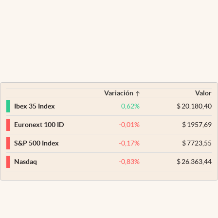
Variación
Valor
0,62
%
$
20.180,40
Ibex 35 Index
-0,01
%
$
1957,69
Euronext 100 ID
-0,17
%
$
7723,55
S&P 500 Index
-0,83
%
$
26.363,44
Nasdaq