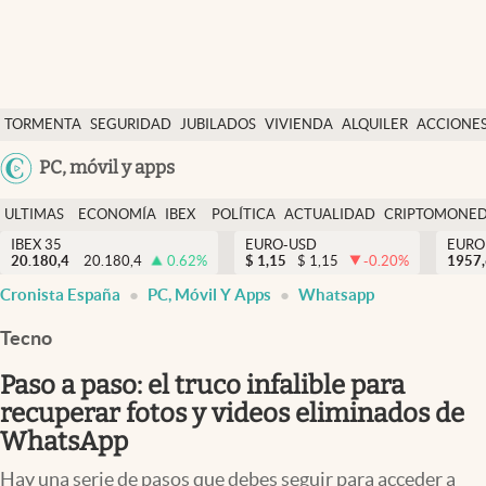
Últimas Noticias
TORMENTA
SEGURIDAD
JUBILADOS
VIVIENDA
ALQUILER
ACCIONE
Economía y finanzas
SOCIAL
Argentina
PC, móvil y apps
Política
España
Actualidad
ULTIMAS
ECONOMÍA
IBEX
POLÍTICA
ACTUALIDAD
CRIPTOMONE
México
NOTICIAS
Y
Y
IBEX 35
EURO-USD
EURO
Criptomonedas
20.180,4
20.180,4
0.62
%
$
1,15
$
1,15
-0.20
%
USA
1957
FINANZAS
EURO
Cronista España
PC, Móvil Y Apps
Whatsapp
Colombia
España
Uruguay
Tecno
Paso a paso: el truco infalible para
recuperar fotos y videos eliminados de
WhatsApp
Hay una serie de pasos que debes seguir para acceder a