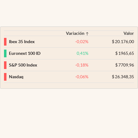
Variación
Valor
-0,02
%
$
20.176,00
Ibex 35 Index
0,41
%
$
1965,65
Euronext 100 ID
-0,18
%
$
7709,96
S&P 500 Index
-0,06
%
$
26.348,35
Nasdaq