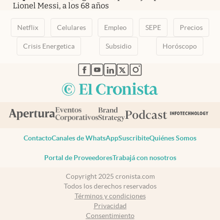
Lionel Messi, a los 68 años
Netflix
Celulares
Empleo
SEPE
Precios
Crisis Energetica
Subsidio
Horóscopo
abre en nueva pestaña
abre en nueva pestaña
abre en nueva pestaña
abre en nueva pestaña
abre en nueva pestaña
Contacto
Canales de WhatsApp
Suscribite
Quiénes Somos
Portal de Proveedores
Trabajá con nosotros
Copyright 2025 cronista.com
Todos los derechos reservados
Términos y condiciones
Privacidad
Consentimiento