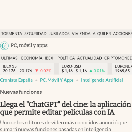
Últimas Noticias
TORMENTA
SEGURIDAD
JUBILADOS
VIVIENDA
ALQUILER
ACCIONE
Economía y finanzas
SOCIAL
Argentina
PC, móvil y apps
Política
España
Actualidad
ULTIMAS
ECONOMÍA
IBEX
POLÍTICA
ACTUALIDAD
CRIPTOMONE
México
NOTICIAS
Y
Y
IBEX 35
EURO-USD
EURONE
Criptomonedas
20.176
20.176
-0.02
%
$
1,16
$
1,16
0.01
%
USA
1965,65
FINANZAS
EURO
Cronista España
PC, Móvil Y Apps
Inteligencia Artificial
Colombia
España
Uruguay
Nuevas funciones
Llega el "ChatGPT" del cine: la aplicación
que permite editar películas con IA
Uno de los editores de vídeo más conocidos anunció que
sumará nuevas funciones basadas en inteligencia