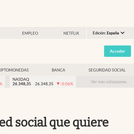
Edición:
España
EMPLEO
NETFLIX
Argentina
Acceder
España
México
RIPTOMONEDAS
BANCA
SEGURIDAD SOCIAL
USA
NASDAQ
Colombia
Ver más cotizaciones
%
26.348,35
26.348,35
-0.06
%
Uruguay
ed social que quiere