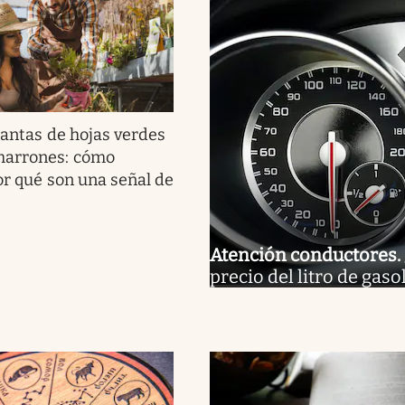
lantas de hojas verdes
marrones: cómo
por qué son una señal de
Atención conductores
.
precio del litro de gaso