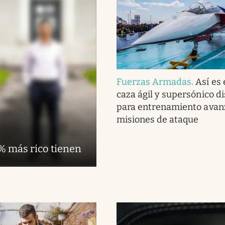
Fuerzas Armadas
.
Así es 
caza ágil y supersónico d
para entrenamiento avan
misiones de ataque
1% más rico tienen