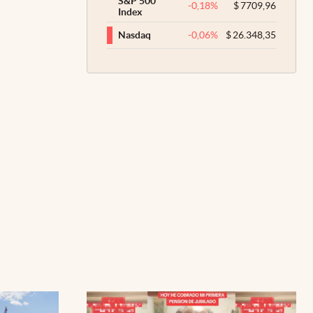
S&P 500
-0,18
%
$
7709,96
Index
-0,06
%
$
26.348,35
Nasdaq