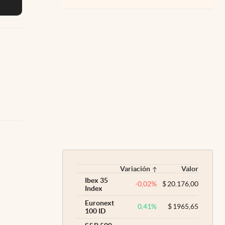
Variación
Valor
Ibex 35
-0,02
%
$
20.176,00
Index
Euronext
0,41
%
$
1965,65
100 ID