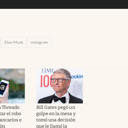
Elon Musk
instagram
n Threads:
Bill Gates pegó un
ar el robo
golpe en la mesa y
bancarios e
tomó una decisión
ión
que le llamó la