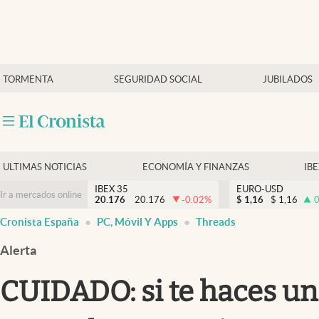
Últimas Noticias
TORMENTA
SEGURIDAD SOCIAL
JUBILADOS
Economía y finanzas
Política
Actualidad
Criptomonedas
ULTIMAS NOTICIAS
ECONOMÍA Y FINANZAS
IB
IBEX 35
EURO-USD
Ir a mercados online
20.176
20.176
-0.02
%
$
1,16
$
1,16
0
Cronista España
PC, Móvil Y Apps
Threads
Alerta
CUIDADO: si te haces una