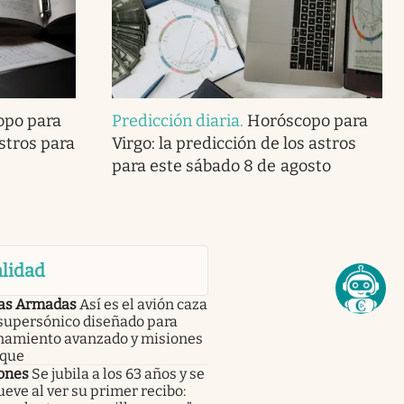
opo para
Predicción diaria
.
Horóscopo para
astros para
Virgo: la predicción de los astros
para este sábado 8 de agosto
lidad
as Armadas
Así es el avión caza
 supersónico diseñado para
namiento avanzado y misiones
aque
ones
Se jubila a los 63 años y se
ve al ver su primer recibo: