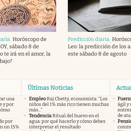
iaria
.
Horóscopo de
Predicción diaria
.
Horósc
OY, sábado 8 de
Leo: la predicción de los 
 te irá en el amor, la
este sábado 8 de agosto
abajo?
Últimas Noticias
Actua
rar una
Empleo
Raj Chetty, economista: “Los
Fuerz
e y por
niños del 1% más rico tienen muchas
ágil y
 cómo
más...”
entre
de at
Tendencia
Ritual del huevo en el
do por
agua: por qué hacerlo y cómo debes
Pensi
án un 15%
interpretar el resultado
conmue