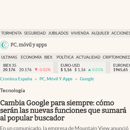
Últimas Noticias
TORMENTA
SEGURIDAD
JUBILADOS
VIVIENDA
ALQUILER
ACCIONE
Economía y finanzas
SOCIAL
Argentina
PC, móvil y apps
Política
España
Actualidad
ULTIMAS
ECONOMÍA
IBEX
POLÍTICA
ACTUALIDAD
CRIPTOMONE
México
NOTICIAS
Y
Y
IBEX 35
EURO-USD
EURONE
Criptomonedas
20.176
20.176
-0.02
%
$
1,16
$
1,16
0.01
%
USA
1965,65
FINANZAS
EURO
Cronista España
PC, Móvil Y Apps
Google
Colombia
España
Uruguay
Tecnología
Cambia Google para siempre: cómo
serán las nuevas funciones que sumará
al popular buscador
En un comunicado, la empresa de Mountain View anunció