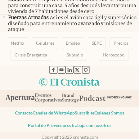
para construir una casa. 5 años después levantaron una
vivienda de 7 habitaciones desde cero
Fuerzas Armadas
Así es el avión caza ágil y supersónico
diseñado para entrenamiento avanzado y misiones de
ataque
Netflix
Celulares
Empleo
SEPE
Precios
Crisis Energetica
Subsidio
Horóscopo
abre en nueva pestaña
abre en nueva pestaña
abre en nueva pestaña
abre en nueva pestaña
abre en nueva pestaña
Contacto
Canales de WhatsApp
Suscribite
Quiénes Somos
Portal de Proveedores
Trabajá con nosotros
Copyright 2025 cronista.com