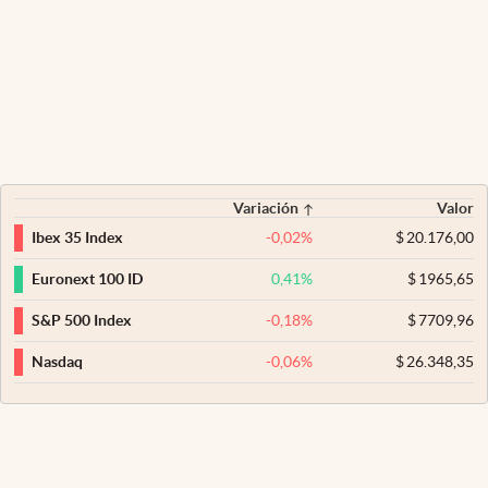
Variación
Valor
-0,02
%
$
20.176,00
Ibex 35 Index
0,41
%
$
1965,65
Euronext 100 ID
-0,18
%
$
7709,96
S&P 500 Index
-0,06
%
$
26.348,35
Nasdaq