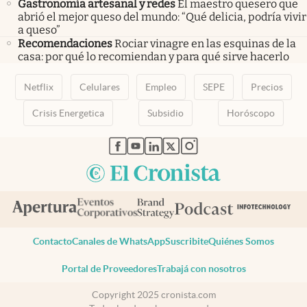
Gastronomía artesanal y redes
El maestro quesero que
abrió el mejor queso del mundo: “Qué delicia, podría vivir
a queso”
Recomendaciones
Rociar vinagre en las esquinas de la
casa: por qué lo recomiendan y para qué sirve hacerlo
Netflix
Celulares
Empleo
SEPE
Precios
Crisis Energetica
Subsidio
Horóscopo
abre en nueva pestaña
abre en nueva pestaña
abre en nueva pestaña
abre en nueva pestaña
abre en nueva pestaña
Contacto
Canales de WhatsApp
Suscribite
Quiénes Somos
Portal de Proveedores
Trabajá con nosotros
Copyright 2025 cronista.com