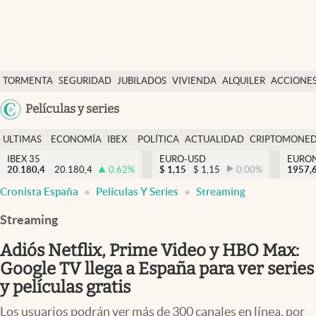
Últimas Noticias
TORMENTA
SEGURIDAD
JUBILADOS
VIVIENDA
ALQUILER
ACCIONE
Economía y finanzas
SOCIAL
Argentina
Películas y series
Política
España
Actualidad
ULTIMAS
ECONOMÍA
IBEX
POLÍTICA
ACTUALIDAD
CRIPTOMONE
México
NOTICIAS
Y
Y
IBEX 35
EURO-USD
EURO
Criptomonedas
20.180,4
20.180,4
0.62
%
$
1,15
$
1,15
0.00
%
USA
1957,
FINANZAS
EURO
Cronista España
Películas Y Series
Streaming
Colombia
España
Uruguay
Streaming
Adiós Netflix, Prime Video y HBO Max:
Google TV llega a España para ver series
y películas gratis
Los usuarios podrán ver más de 300 canales en línea, por