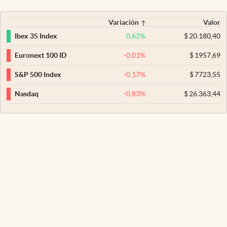
Variación
Valor
0,62
%
$
20.180,40
Ibex 35 Index
-0,01
%
$
1957,69
Euronext 100 ID
-0,17
%
$
7723,55
S&P 500 Index
-0,83
%
$
26.363,44
Nasdaq