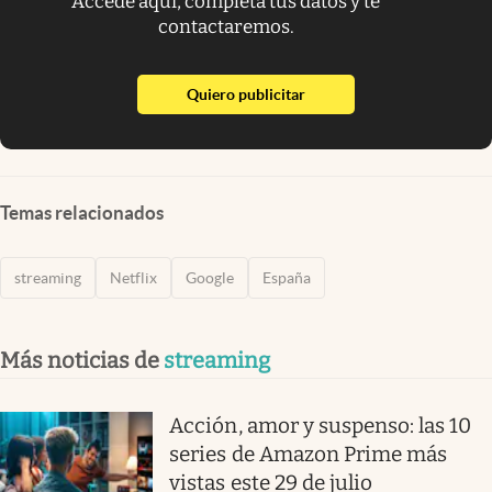
Accede aquí, completa tus datos y te
contactaremos.
abre en nueva pestaña
Quiero publicitar
Temas relacionados
streaming
Netflix
Google
España
Más noticias de
streaming
Acción, amor y suspenso: las 10
series de Amazon Prime más
vistas este 29 de julio