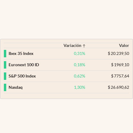
Variación
Valor
0,31
%
$
20.239,50
Ibex 35 Index
0,18
%
$
1969,10
Euronext 100 ID
0,62
%
$
7757,64
S&P 500 Index
1,30
%
$
26.690,62
Nasdaq