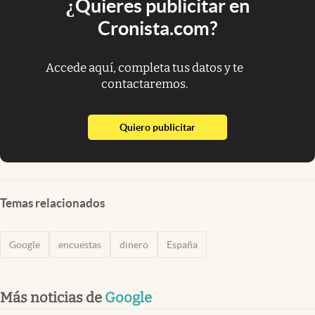
¿Quieres publicitar en
Cronista.com?
Accede aquí, completa tus datos y te
contactaremos.
abre en nueva pestaña
Quiero publicitar
Temas relacionados
Google
encuestas
dinero
España
Más noticias de
Google