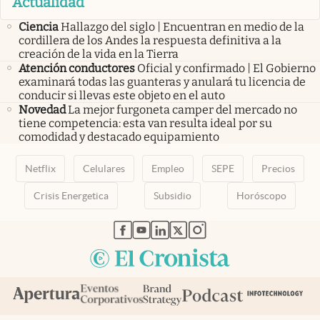
Actualidad
Ciencia
Hallazgo del siglo | Encuentran en medio de la
cordillera de los Andes la respuesta definitiva a la
creación de la vida en la Tierra
Atención conductores
Oficial y confirmado | El Gobierno
examinará todas las guanteras y anulará tu licencia de
conducir si llevas este objeto en el auto
Novedad
La mejor furgoneta camper del mercado no
tiene competencia: esta van resulta ideal por su
comodidad y destacado equipamiento
Netflix
Celulares
Empleo
SEPE
Precios
Crisis Energetica
Subsidio
Horóscopo
abre en nueva pestaña
abre en nueva pestaña
abre en nueva pestaña
abre en nueva pestaña
abre en nueva pestaña