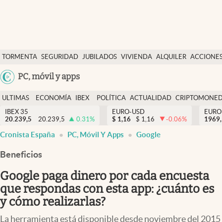
Últimas Noticias
TORMENTA
SEGURIDAD
JUBILADOS
VIVIENDA
ALQUILER
ACCIONE
Economía y finanzas
SOCIAL
Argentina
PC, móvil y apps
Política
España
Actualidad
ULTIMAS
ECONOMÍA
IBEX
POLÍTICA
ACTUALIDAD
CRIPTOMONE
México
NOTICIAS
Y
Y
IBEX 35
EURO-USD
EURO
Criptomonedas
20.239,5
20.239,5
0.31
%
$
1,16
$
1,16
-0.06
%
USA
1969,
FINANZAS
EURO
Cronista España
PC, Móvil Y Apps
Google
Colombia
España
Uruguay
Beneficios
Google paga dinero por cada encuesta
que respondas con esta app: ¿cuánto es
y cómo realizarlas?
La herramienta está disponible desde noviembre del 2015