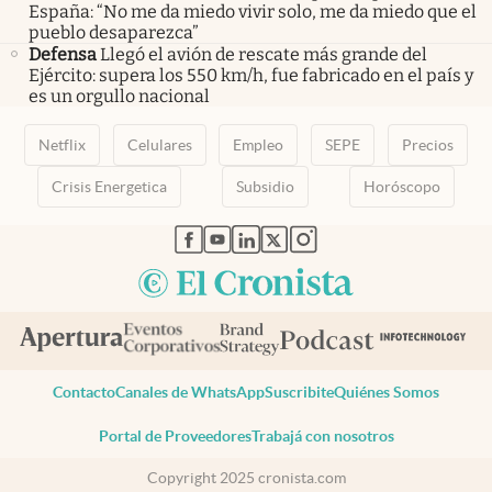
España: “No me da miedo vivir solo, me da miedo que el
pueblo desaparezca”
Defensa
Llegó el avión de rescate más grande del
Ejército: supera los 550 km/h, fue fabricado en el país y
es un orgullo nacional
Netflix
Celulares
Empleo
SEPE
Precios
Crisis Energetica
Subsidio
Horóscopo
abre en nueva pestaña
abre en nueva pestaña
abre en nueva pestaña
abre en nueva pestaña
abre en nueva pestaña
Contacto
Canales de WhatsApp
Suscribite
Quiénes Somos
Portal de Proveedores
Trabajá con nosotros
Copyright 2025 cronista.com