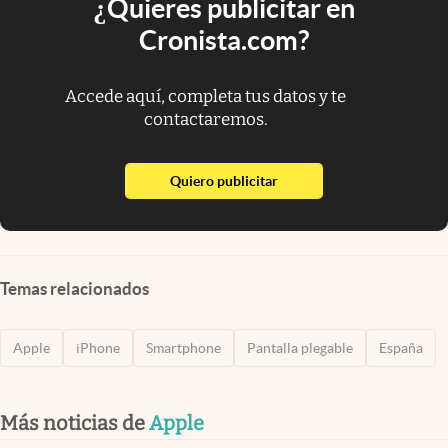
¿Quieres publicitar en
Cronista.com?
Accede aquí, completa tus datos y te
contactaremos.
abre en nueva pestaña
Quiero publicitar
Temas relacionados
Apple
iPhone
Smartphone
Pantalla plegable
España
Más noticias de
Apple