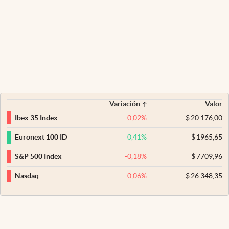
Variación
Valor
-0,02
%
$
20.176,00
Ibex 35 Index
0,41
%
$
1965,65
Euronext 100 ID
-0,18
%
$
7709,96
S&P 500 Index
-0,06
%
$
26.348,35
Nasdaq