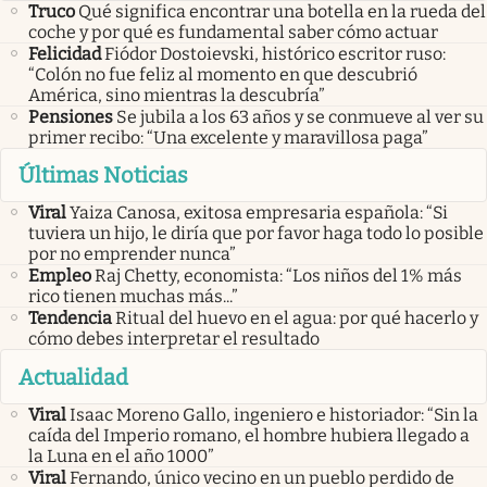
Truco
Qué significa encontrar una botella en la rueda del
coche y por qué es fundamental saber cómo actuar
Felicidad
Fiódor Dostoievski, histórico escritor ruso:
“Colón no fue feliz al momento en que descubrió
América, sino mientras la descubría”
Pensiones
Se jubila a los 63 años y se conmueve al ver su
primer recibo: “Una excelente y maravillosa paga”
Últimas Noticias
Viral
Yaiza Canosa, exitosa empresaria española: “Si
tuviera un hijo, le diría que por favor haga todo lo posible
por no emprender nunca”
Empleo
Raj Chetty, economista: “Los niños del 1% más
rico tienen muchas más...”
Tendencia
Ritual del huevo en el agua: por qué hacerlo y
cómo debes interpretar el resultado
Actualidad
Viral
Isaac Moreno Gallo, ingeniero e historiador: “Sin la
caída del Imperio romano, el hombre hubiera llegado a
la Luna en el año 1000”
Viral
Fernando, único vecino en un pueblo perdido de