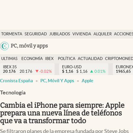
Últimas Noticias
TORMENTA
SEGURIDAD
JUBILADOS
VIVIENDA
ALQUILER
ACCIONE
Economía y finanzas
SOCIAL
Argentina
PC, móvil y apps
Política
España
Actualidad
ULTIMAS
ECONOMÍA
IBEX
POLÍTICA
ACTUALIDAD
CRIPTOMONE
México
NOTICIAS
Y
Y
IBEX 35
EURO-USD
EURONE
Criptomonedas
20.176
20.176
-0.02
%
$
1,16
$
1,16
0.01
%
USA
1965,65
FINANZAS
EURO
Cronista España
PC, Móvil Y Apps
Apple
Colombia
España
Uruguay
Tecnología
Cambia el iPhone para siempre: Apple
prepara una nueva línea de teléfonos
que va a transformar todo
Se filtraron planes de la empresa fundada por Steve Jobs